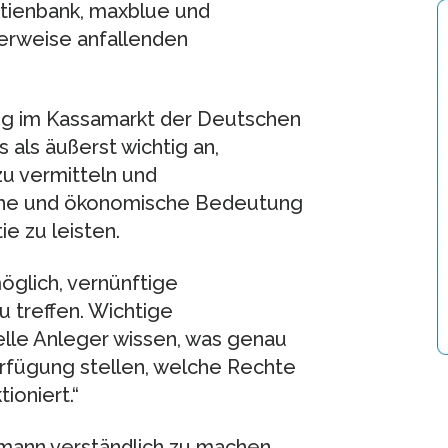
ktienbank, maxblue und
herweise anfallenden
ng im Kassamarkt der Deutschen
 als äußerst wichtig an,
zu vermitteln und
liche und ökonomische Bedeutung
e zu leisten.
glich, vernünftige
 treffen. Wichtige
elle Anleger wissen, was genau
Verfügung stellen, welche Rechte
ioniert.“
mann verständlich zu machen,