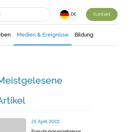
 Leben
Medien & Ereignisse
Interdisziplinäre Forschung
Veranstaltungsnachrichten
n Chemie
Gesellschaftswissenschaften
Kontakt
DE
eben
Medien & Ereignisse
Bildung
Meistgelesene
Artikel
25 April 2001
Forschungsergebnisse