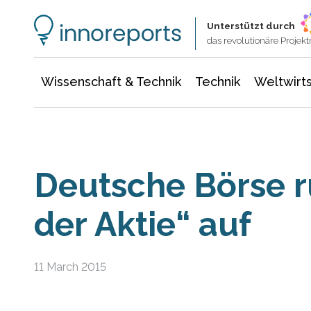
Wissenschaft & Technik
Informationstechnologie
Energie & Elektrotechnik
Unterstützt durch
das revolutionäre Proje
Wissenschaft & Technik
Technik
Weltwirts
Deutsche Börse r
der Aktie“ auf
11 March 2015