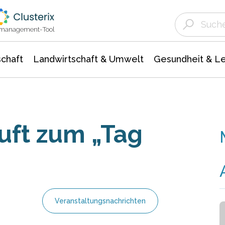
Landwirtschaft & Umwelt
Gesundheit &
Agrar- Forstwissenschaften
Unternehmensmeldungen
Biowissenschafte
Ökologie Umwelt- Naturschutz
ktmanagement-Tool
chaft
Landwirtschaft & Umwelt
Gesundheit & L
uft zum „Tag
Veranstaltungsnachrichten