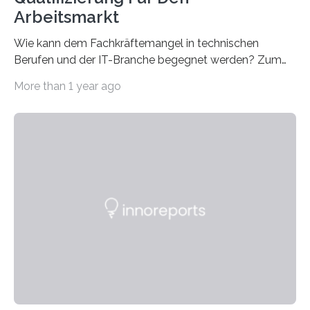
Arbeitsmarkt
Wie kann dem Fachkräftemangel in technischen
Berufen und der IT-Branche begegnet werden? Zum
Beispiel durch internationale Studierende, die an der
More than 1 year ago
Universität des Saarlandes und der Hochschule für
Technik und Wirtschaft des Saarlandes (htw saar) in
den MINT-Fächern ausgebildet werden und im
Anschluss in den hiesigen Arbeitsmarkt integriert
werden. Damit dies künftig noch besser gelingt, fördert
der Deutsche Akademische Austauschdienst beide
saarländischen Hochschulen im Gemeinschaftsprojekt
„QUAZAR“ mit insgesamt 1,15 Millionen Euro über vier
Jahre. Die Auftaktveranstaltung für das Förderprojekt
findet am…