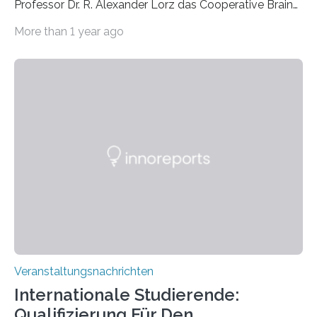
Professor Dr. R. Alexander Lorz das Cooperative Brain
Imaging Center (CoBIC) auf dem Campus Niederrad
More than 1 year ago
der Goethe-Universität Frankfurt. Das CoBIC ist eine
Kooperation der Goethe-Universität, des Max-Planck-
Instituts für empirische Ästhetik sowie des Ernst
Strüngmann Instituts. Es bietet den Forschenden
direkten Zugang zu einer Vielzahl hochmoderner
Spitzentechnologien, mit der die Funktionsweise des
Gehirns besser verstanden und innovative Therapien
für neurologische und psychiatrische Erkrankungen
entwickelt werden können. Die hochmodernen Geräte
sind eingebaut, die Büros sind eingerichtet…
Veranstaltungsnachrichten
Internationale Studierende:
Qualifizierung Für Den