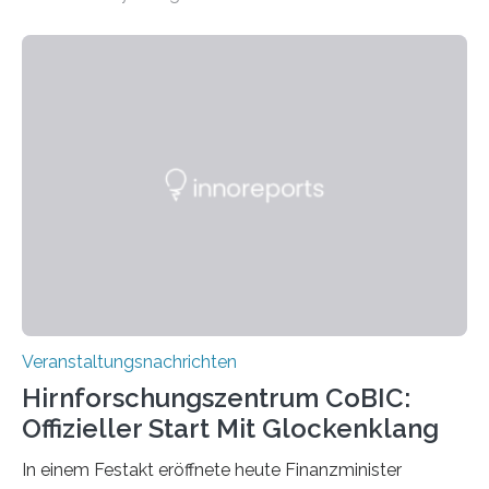
„Microverse“ mit Arbeiten der Fotografin Kathrin
Linkersdorff eröffnet. Die gezeigten Fotografien sind
Momentaufnahmen, die den Verfallsprozess von
Pflanzen festhalten. Die Künstlerin setzt in den
großformatigen Bildern die Schönheit, das Werden und
Vergehen der Natur künstlerisch wirkungsvoll in Szene.
Künstlerisch-wissenschaftliche Kollaboration im HU-
Labor für Mikrobiologie Für das Projekt „Microverse“ hat
Kathrin Linkersdorff gemeinsam mit der Mikrobiologin
Prof. Dr. Regine Hengge vom…
Veranstaltungsnachrichten
Hirnforschungszentrum CoBIC:
Offizieller Start Mit Glockenklang
In einem Festakt eröffnete heute Finanzminister