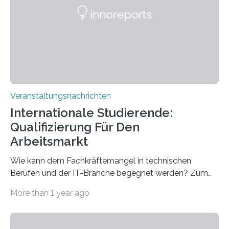
Gehirns besser verstanden und innovative Therapien
für neurologische und psychiatrische Erkrankungen
entwickelt werden können. Die hochmodernen Geräte
sind eingebaut, die Büros sind eingerichtet…
Veranstaltungsnachrichten
Internationale Studierende:
Qualifizierung Für Den
Arbeitsmarkt
Wie kann dem Fachkräftemangel in technischen
Berufen und der IT-Branche begegnet werden? Zum
Beispiel durch internationale Studierende, die an der
More than 1 year ago
Universität des Saarlandes und der Hochschule für
Technik und Wirtschaft des Saarlandes (htw saar) in
den MINT-Fächern ausgebildet werden und im