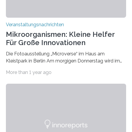
Veranstaltungsnachrichten
Mikroorganismen: Kleine Helfer
Für Große Innovationen
Die Fotoausstellung „Microverse“ im Haus am
Kleistpark in Berlin Am morgigen Donnerstag wird im
Haus am Kleistpark, Berlin-Schöneberg, die Ausstellung
More than 1 year ago
„Microverse“ mit Arbeiten der Fotografin Kathrin
Linkersdorff eröffnet. Die gezeigten Fotografien sind
Momentaufnahmen, die den Verfallsprozess von
Pflanzen festhalten. Die Künstlerin setzt in den
großformatigen Bildern die Schönheit, das Werden und
Vergehen der Natur künstlerisch wirkungsvoll in Szene.
Künstlerisch-wissenschaftliche Kollaboration im HU-
Labor für Mikrobiologie Für das Projekt „Microverse“ hat
Kathrin Linkersdorff gemeinsam mit der Mikrobiologin