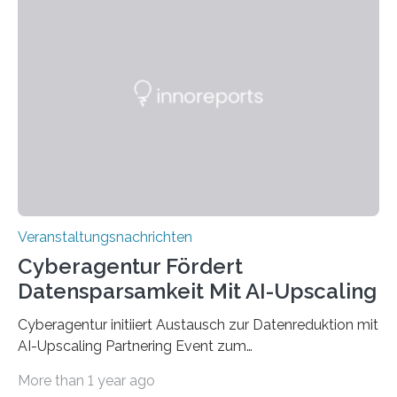
Anschluss in den hiesigen Arbeitsmarkt integriert
werden. Damit dies künftig noch besser gelingt, fördert
der Deutsche Akademische Austauschdienst beide
saarländischen Hochschulen im Gemeinschaftsprojekt
„QUAZAR“ mit insgesamt 1,15 Millionen Euro über vier
Jahre. Die Auftaktveranstaltung für das Förderprojekt
findet am…
Veranstaltungsnachrichten
Cyberagentur Fördert
Datensparsamkeit Mit AI-Upscaling
Cyberagentur initiiert Austausch zur Datenreduktion mit
AI-Upscaling Partnering Event zum
Forschungsprogramm DDK – Vernetzung für
More than 1 year ago
innovative DatenverarbeitungDie Agentur für