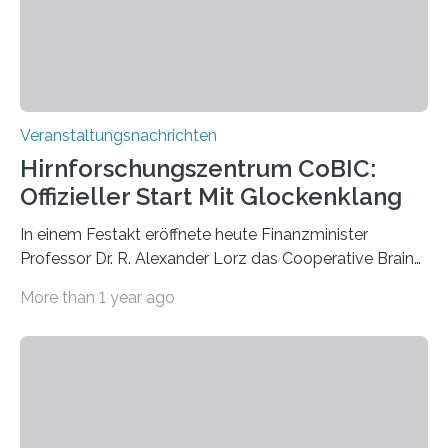
Prof. Dr. Regine Hengge vom…
Veranstaltungsnachrichten
Hirnforschungszentrum CoBIC:
Offizieller Start Mit Glockenklang
In einem Festakt eröffnete heute Finanzminister
Professor Dr. R. Alexander Lorz das Cooperative Brain
Imaging Center (CoBIC) auf dem Campus Niederrad
More than 1 year ago
der Goethe-Universität Frankfurt. Das CoBIC ist eine
Kooperation der Goethe-Universität, des Max-Planck-
Instituts für empirische Ästhetik sowie des Ernst
Strüngmann Instituts. Es bietet den Forschenden
direkten Zugang zu einer Vielzahl hochmoderner
Spitzentechnologien, mit der die Funktionsweise des