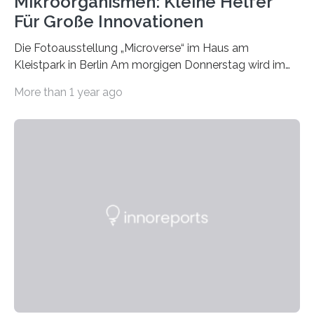
Mikroorganismen: Kleine Helfer
Für Große Innovationen
Die Fotoausstellung „Microverse“ im Haus am
Kleistpark in Berlin Am morgigen Donnerstag wird im
Haus am Kleistpark, Berlin-Schöneberg, die Ausstellung
More than 1 year ago
„Microverse“ mit Arbeiten der Fotografin Kathrin
Linkersdorff eröffnet. Die gezeigten Fotografien sind
Momentaufnahmen, die den Verfallsprozess von
Pflanzen festhalten. Die Künstlerin setzt in den
großformatigen Bildern die Schönheit, das Werden und
Vergehen der Natur künstlerisch wirkungsvoll in Szene.
Künstlerisch-wissenschaftliche Kollaboration im HU-
Labor für Mikrobiologie Für das Projekt „Microverse“ hat
Kathrin Linkersdorff gemeinsam mit der Mikrobiologin
Prof. Dr. Regine Hengge vom…