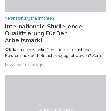
Veranstaltungsnachrichten
Internationale Studierende:
Qualifizierung Für Den
Arbeitsmarkt
Wie kann dem Fachkräftemangel in technischen
Berufen und der IT-Branche begegnet werden? Zum
Beispiel durch internationale Studierende, die an der
More than 1 year ago
Universität des Saarlandes und der Hochschule für
Technik und Wirtschaft des Saarlandes (htw saar) in
den MINT-Fächern ausgebildet werden und im
Anschluss in den hiesigen Arbeitsmarkt integriert
werden. Damit dies künftig noch besser gelingt, fördert
der Deutsche Akademische Austauschdienst beide
saarländischen Hochschulen im Gemeinschaftsprojekt
„QUAZAR“ mit insgesamt 1,15 Millionen Euro über vier