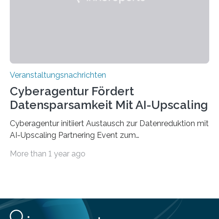
Jahre. Die Auftaktveranstaltung für das Förderprojekt
findet am…
Veranstaltungsnachrichten
Cyberagentur Fördert
Datensparsamkeit Mit AI-Upscaling
Cyberagentur initiiert Austausch zur Datenreduktion mit
AI-Upscaling Partnering Event zum
Forschungsprogramm DDK – Vernetzung für
More than 1 year ago
innovative DatenverarbeitungDie Agentur für
Innovation in der Cybersicherheit GmbH (Cyberagentur)
lädt zum virtuellen Partnering Event des
Forschungsprogramms DDK ein. Im Fokus steht die
Entwicklung von Technologien zur gezielten
Datenreduktion und Rekonstruktion in schwierigen