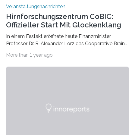
Veranstaltungsnachrichten
Hirnforschungszentrum CoBIC:
Offizieller Start Mit Glockenklang
In einem Festakt eröffnete heute Finanzminister
Professor Dr. R. Alexander Lorz das Cooperative Brain
Imaging Center (CoBIC) auf dem Campus Niederrad
More than 1 year ago
der Goethe-Universität Frankfurt. Das CoBIC ist eine
Kooperation der Goethe-Universität, des Max-Planck-
Instituts für empirische Ästhetik sowie des Ernst
Strüngmann Instituts. Es bietet den Forschenden
direkten Zugang zu einer Vielzahl hochmoderner
Spitzentechnologien, mit der die Funktionsweise des
Gehirns besser verstanden und innovative Therapien
für neurologische und psychiatrische Erkrankungen
entwickelt werden können. Die hochmodernen Geräte
sind eingebaut, die Büros sind eingerichtet…