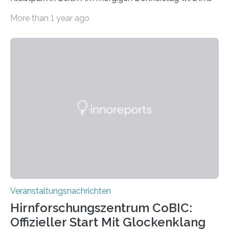
Haus am Kleistpark, Berlin-Schöneberg, die Ausstellung
More than 1 year ago
„Microverse“ mit Arbeiten der Fotografin Kathrin
Linkersdorff eröffnet. Die gezeigten Fotografien sind
Momentaufnahmen, die den Verfallsprozess von
Pflanzen festhalten. Die Künstlerin setzt in den
großformatigen Bildern die Schönheit, das Werden und
Vergehen der Natur künstlerisch wirkungsvoll in Szene.
Künstlerisch-wissenschaftliche Kollaboration im HU-
Labor für Mikrobiologie Für das Projekt „Microverse“ hat
Kathrin Linkersdorff gemeinsam mit der Mikrobiologin
Prof. Dr. Regine Hengge vom…
Veranstaltungsnachrichten
Hirnforschungszentrum CoBIC:
Offizieller Start Mit Glockenklang