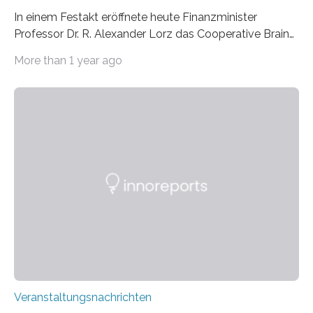
In einem Festakt eröffnete heute Finanzminister
Professor Dr. R. Alexander Lorz das Cooperative Brain
Imaging Center (CoBIC) auf dem Campus Niederrad
More than 1 year ago
der Goethe-Universität Frankfurt. Das CoBIC ist eine
Kooperation der Goethe-Universität, des Max-Planck-
Instituts für empirische Ästhetik sowie des Ernst
Strüngmann Instituts. Es bietet den Forschenden
direkten Zugang zu einer Vielzahl hochmoderner
Spitzentechnologien, mit der die Funktionsweise des
Gehirns besser verstanden und innovative Therapien
für neurologische und psychiatrische Erkrankungen
entwickelt werden können. Die hochmodernen Geräte
sind eingebaut, die Büros sind eingerichtet…
Veranstaltungsnachrichten