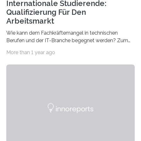
Internationale Studierende:
Qualifizierung Für Den
Arbeitsmarkt
Wie kann dem Fachkräftemangel in technischen
Berufen und der IT-Branche begegnet werden? Zum
Beispiel durch internationale Studierende, die an der
More than 1 year ago
Universität des Saarlandes und der Hochschule für
Technik und Wirtschaft des Saarlandes (htw saar) in
den MINT-Fächern ausgebildet werden und im
Anschluss in den hiesigen Arbeitsmarkt integriert
werden. Damit dies künftig noch besser gelingt, fördert
der Deutsche Akademische Austauschdienst beide
saarländischen Hochschulen im Gemeinschaftsprojekt
„QUAZAR“ mit insgesamt 1,15 Millionen Euro über vier
Jahre. Die Auftaktveranstaltung für das Förderprojekt
findet am…