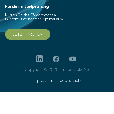
bis 16:00 Uhr, ein virtuelles Partnering Event zum
Fördermittelprüfung
Forschungsprogramm „Datenrekonstruktion…
Nutzen Sie das Förderpotenzial
in Ihrem Unternehmen optimal aus?
JETZT PRÜFEN
Copyright © 2026 - innoscripta AG
Impressum
Datenschutz