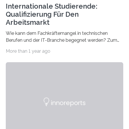
Internationale Studierende:
Qualifizierung Für Den
Arbeitsmarkt
Wie kann dem Fachkräftemangel in technischen
Berufen und der IT-Branche begegnet werden? Zum
Beispiel durch internationale Studierende, die an der
More than 1 year ago
Universität des Saarlandes und der Hochschule für
Technik und Wirtschaft des Saarlandes (htw saar) in
den MINT-Fächern ausgebildet werden und im
Anschluss in den hiesigen Arbeitsmarkt integriert
werden. Damit dies künftig noch besser gelingt, fördert
der Deutsche Akademische Austauschdienst beide
saarländischen Hochschulen im Gemeinschaftsprojekt
„QUAZAR“ mit insgesamt 1,15 Millionen Euro über vier
Jahre. Die Auftaktveranstaltung für das Förderprojekt
findet am…