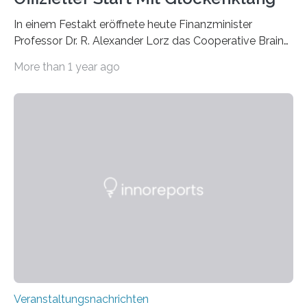
In einem Festakt eröffnete heute Finanzminister
Professor Dr. R. Alexander Lorz das Cooperative Brain
Imaging Center (CoBIC) auf dem Campus Niederrad
More than 1 year ago
der Goethe-Universität Frankfurt. Das CoBIC ist eine
Kooperation der Goethe-Universität, des Max-Planck-
Instituts für empirische Ästhetik sowie des Ernst
Strüngmann Instituts. Es bietet den Forschenden
direkten Zugang zu einer Vielzahl hochmoderner
Spitzentechnologien, mit der die Funktionsweise des
Gehirns besser verstanden und innovative Therapien
für neurologische und psychiatrische Erkrankungen
entwickelt werden können. Die hochmodernen Geräte
sind eingebaut, die Büros sind eingerichtet…
Veranstaltungsnachrichten