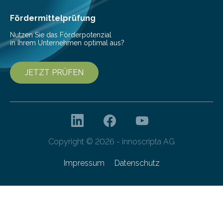
Cyberagentur organisiert am 25. März 2025, von 14:00
bis 16:00 Uhr, ein virtuelles Partnering Event zum
Fördermittelprüfung
Forschungsprogramm „Datenrekonstruktion…
Nutzen Sie das Förderpotenzial
in Ihrem Unternehmen optimal aus?
JETZT PRÜFEN
Copyright © 2026 - innoscripta AG
Impressum
Datenschutz