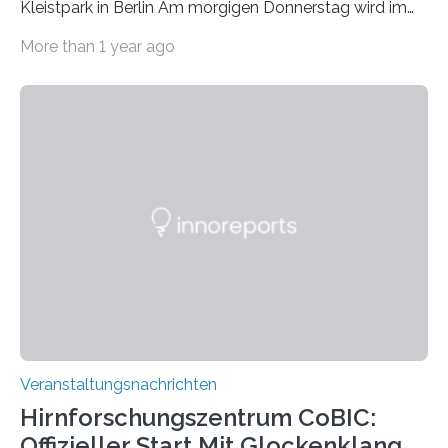
Kleistpark in Berlin Am morgigen Donnerstag wird im
Haus am Kleistpark, Berlin-Schöneberg, die Ausstellung
More than 1 year ago
„Microverse“ mit Arbeiten der Fotografin Kathrin
Linkersdorff eröffnet. Die gezeigten Fotografien sind
Momentaufnahmen, die den Verfallsprozess von
Pflanzen festhalten. Die Künstlerin setzt in den
großformatigen Bildern die Schönheit, das Werden und
Vergehen der Natur künstlerisch wirkungsvoll in Szene.
Künstlerisch-wissenschaftliche Kollaboration im HU-
Labor für Mikrobiologie Für das Projekt „Microverse“ hat
Kathrin Linkersdorff gemeinsam mit der Mikrobiologin
Prof. Dr. Regine Hengge vom…
Veranstaltungsnachrichten
Hirnforschungszentrum CoBIC:
Offizieller Start Mit Glockenklang