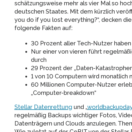
schätzungsweise mehr als vier Mal so hoc
deutschen Staates. Mit dem kürzlich veröf
you do if you lost everything?“, decken di
folgende Fakten auf:
30 Prozent aller Tech-Nutzer haben
Nur einer von vieren führt regelmäß
durch
29 Prozent der „Daten-Katastrophen
1 von 10 Computern wird monatlich mit
60 Millionen Computer-Nutzer erleb
„Computer-breakdown“
Stellar Datenrettung
und „
worldbackupda
regelmäßig Backups wichtiger Fotos, Vid
Datenträgern und Clouds anzulegen. Them
Wie zuletzt auf der CeBIT von der Stellar