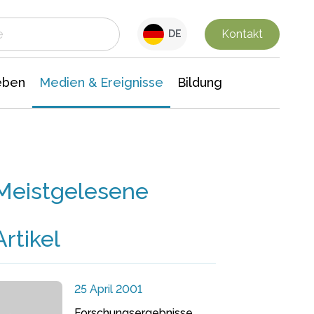
 Leben
Medien & Ereignisse
Interdisziplinäre Forschung
Veranstaltungsnachrichten
n Chemie
Gesellschaftswissenschaften
Kontakt
DE
eben
Medien & Ereignisse
Bildung
Meistgelesene
Artikel
25 April 2001
Forschungsergebnisse