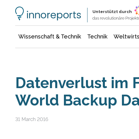
Wissenschaft & Technik
Informationstechnologie
Energie & Elektrotechnik
Unterstützt durch
das revolutionäre Proje
Wissenschaft & Technik
Technik
Weltwirts
Datenverlust im 
World Backup D
31 March 2016