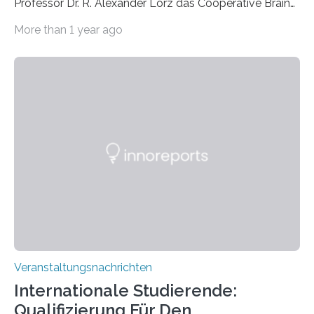
Professor Dr. R. Alexander Lorz das Cooperative Brain
Imaging Center (CoBIC) auf dem Campus Niederrad
More than 1 year ago
der Goethe-Universität Frankfurt. Das CoBIC ist eine
Kooperation der Goethe-Universität, des Max-Planck-
Instituts für empirische Ästhetik sowie des Ernst
Strüngmann Instituts. Es bietet den Forschenden
direkten Zugang zu einer Vielzahl hochmoderner
Spitzentechnologien, mit der die Funktionsweise des
Gehirns besser verstanden und innovative Therapien
für neurologische und psychiatrische Erkrankungen
entwickelt werden können. Die hochmodernen Geräte
sind eingebaut, die Büros sind eingerichtet…
Veranstaltungsnachrichten
Internationale Studierende:
Qualifizierung Für Den