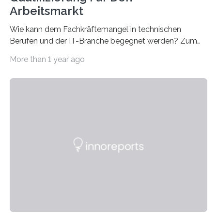
Arbeitsmarkt
Wie kann dem Fachkräftemangel in technischen
Berufen und der IT-Branche begegnet werden? Zum
Beispiel durch internationale Studierende, die an der
More than 1 year ago
Universität des Saarlandes und der Hochschule für
Technik und Wirtschaft des Saarlandes (htw saar) in
den MINT-Fächern ausgebildet werden und im
Anschluss in den hiesigen Arbeitsmarkt integriert
werden. Damit dies künftig noch besser gelingt, fördert
der Deutsche Akademische Austauschdienst beide
saarländischen Hochschulen im Gemeinschaftsprojekt
„QUAZAR“ mit insgesamt 1,15 Millionen Euro über vier
Jahre. Die Auftaktveranstaltung für das Förderprojekt
findet am…