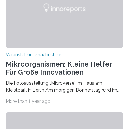
Veranstaltungsnachrichten
Mikroorganismen: Kleine Helfer
Für Große Innovationen
Die Fotoausstellung „Microverse“ im Haus am
Kleistpark in Berlin Am morgigen Donnerstag wird im
Haus am Kleistpark, Berlin-Schöneberg, die Ausstellung
More than 1 year ago
„Microverse“ mit Arbeiten der Fotografin Kathrin
Linkersdorff eröffnet. Die gezeigten Fotografien sind
Momentaufnahmen, die den Verfallsprozess von
Pflanzen festhalten. Die Künstlerin setzt in den