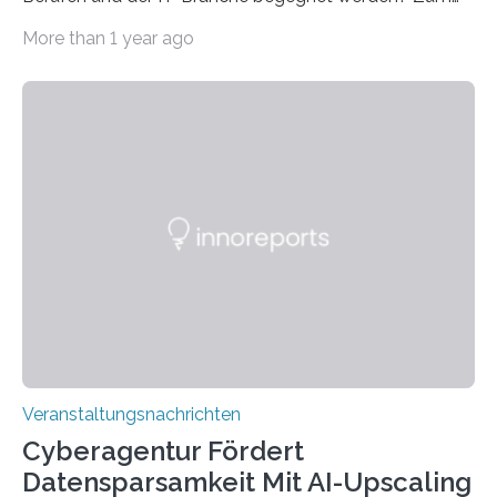
Beispiel durch internationale Studierende, die an der
More than 1 year ago
Universität des Saarlandes und der Hochschule für
Technik und Wirtschaft des Saarlandes (htw saar) in
den MINT-Fächern ausgebildet werden und im
Anschluss in den hiesigen Arbeitsmarkt integriert
werden. Damit dies künftig noch besser gelingt, fördert
der Deutsche Akademische Austauschdienst beide
saarländischen Hochschulen im Gemeinschaftsprojekt
„QUAZAR“ mit insgesamt 1,15 Millionen Euro über vier
Jahre. Die Auftaktveranstaltung für das Förderprojekt
findet am…
Veranstaltungsnachrichten
Cyberagentur Fördert
Datensparsamkeit Mit AI-Upscaling