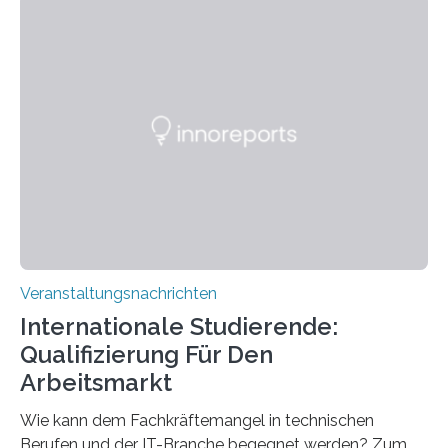
Instituts für empirische Ästhetik sowie des Ernst
Strüngmann Instituts. Es bietet den Forschenden
direkten Zugang zu einer Vielzahl hochmoderner
Spitzentechnologien, mit der die Funktionsweise des
Gehirns besser verstanden und innovative Therapien
für neurologische und psychiatrische Erkrankungen
entwickelt werden können. Die hochmodernen Geräte
sind eingebaut, die Büros sind eingerichtet…
Veranstaltungsnachrichten
Internationale Studierende:
Qualifizierung Für Den
Arbeitsmarkt
Wie kann dem Fachkräftemangel in technischen
Berufen und der IT-Branche begegnet werden? Zum