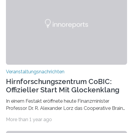
großformatigen Bildern die Schönheit, das Werden und
Vergehen der Natur künstlerisch wirkungsvoll in Szene.
Künstlerisch-wissenschaftliche Kollaboration im HU-
Labor für Mikrobiologie Für das Projekt „Microverse“ hat
Kathrin Linkersdorff gemeinsam mit der Mikrobiologin
Prof. Dr. Regine Hengge vom…
Veranstaltungsnachrichten
Hirnforschungszentrum CoBIC:
Offizieller Start Mit Glockenklang
In einem Festakt eröffnete heute Finanzminister
Professor Dr. R. Alexander Lorz das Cooperative Brain
Imaging Center (CoBIC) auf dem Campus Niederrad
More than 1 year ago
der Goethe-Universität Frankfurt. Das CoBIC ist eine
Kooperation der Goethe-Universität, des Max-Planck-