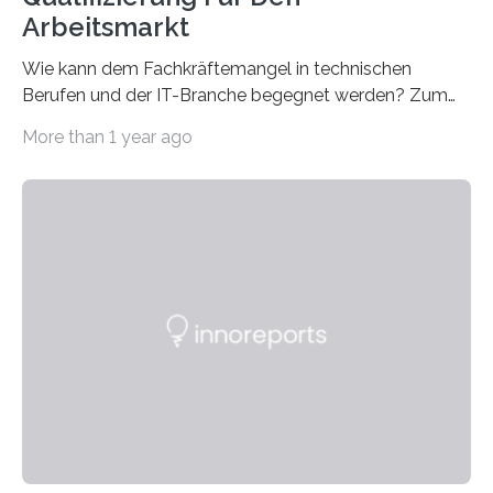
Arbeitsmarkt
Wie kann dem Fachkräftemangel in technischen
Berufen und der IT-Branche begegnet werden? Zum
Beispiel durch internationale Studierende, die an der
More than 1 year ago
Universität des Saarlandes und der Hochschule für
Technik und Wirtschaft des Saarlandes (htw saar) in
den MINT-Fächern ausgebildet werden und im
Anschluss in den hiesigen Arbeitsmarkt integriert
werden. Damit dies künftig noch besser gelingt, fördert
der Deutsche Akademische Austauschdienst beide
saarländischen Hochschulen im Gemeinschaftsprojekt
„QUAZAR“ mit insgesamt 1,15 Millionen Euro über vier
Jahre. Die Auftaktveranstaltung für das Förderprojekt
findet am…