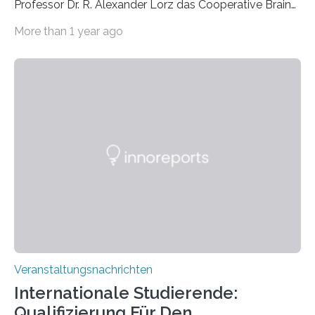
Professor Dr. R. Alexander Lorz das Cooperative Brain
Imaging Center (CoBIC) auf dem Campus Niederrad
More than 1 year ago
der Goethe-Universität Frankfurt. Das CoBIC ist eine
Kooperation der Goethe-Universität, des Max-Planck-
Instituts für empirische Ästhetik sowie des Ernst
Strüngmann Instituts. Es bietet den Forschenden
direkten Zugang zu einer Vielzahl hochmoderner
Spitzentechnologien, mit der die Funktionsweise des
Gehirns besser verstanden und innovative Therapien
für neurologische und psychiatrische Erkrankungen
entwickelt werden können. Die hochmodernen Geräte
sind eingebaut, die Büros sind eingerichtet…
Veranstaltungsnachrichten
Internationale Studierende:
Qualifizierung Für Den