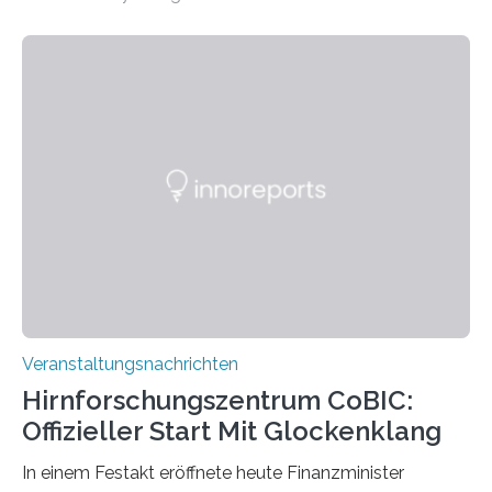
„Microverse“ mit Arbeiten der Fotografin Kathrin
Linkersdorff eröffnet. Die gezeigten Fotografien sind
Momentaufnahmen, die den Verfallsprozess von
Pflanzen festhalten. Die Künstlerin setzt in den
großformatigen Bildern die Schönheit, das Werden und
Vergehen der Natur künstlerisch wirkungsvoll in Szene.
Künstlerisch-wissenschaftliche Kollaboration im HU-
Labor für Mikrobiologie Für das Projekt „Microverse“ hat
Kathrin Linkersdorff gemeinsam mit der Mikrobiologin
Prof. Dr. Regine Hengge vom…
Veranstaltungsnachrichten
Hirnforschungszentrum CoBIC:
Offizieller Start Mit Glockenklang
In einem Festakt eröffnete heute Finanzminister