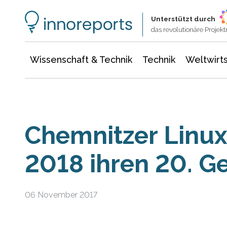
Wissenschaft & Technik
Informationstechnologie
Energie & Elektrotechnik
Unterstützt durch
das revolutionäre Proje
Wissenschaft & Technik
Technik
Weltwirts
Chemnitzer Linux
2018 ihren 20. G
06 November 2017