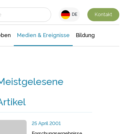
 Leben
Medien & Ereignisse
Interdisziplinäre Forschung
Veranstaltungsnachrichten
n Chemie
Gesellschaftswissenschaften
Kontakt
DE
eben
Medien & Ereignisse
Bildung
Meistgelesene
Artikel
25 April 2001
Forschungsergebnisse