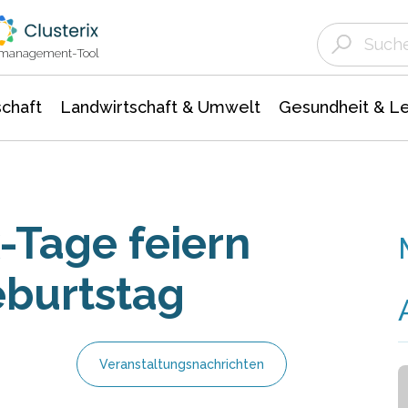
Landwirtschaft & Umwelt
Gesundheit &
Agrar- Forstwissenschaften
Unternehmensmeldungen
Biowissenschafte
Ökologie Umwelt- Naturschutz
ktmanagement-Tool
chaft
Landwirtschaft & Umwelt
Gesundheit & L
-Tage feiern
eburtstag
Veranstaltungsnachrichten