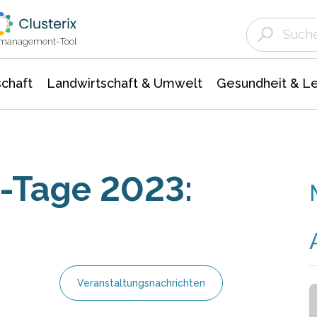
Landwirtschaft & Umwelt
Gesundheit &
Agrar- Forstwissenschaften
Unternehmensmeldungen
Biowissenschafte
Ökologie Umwelt- Naturschutz
ktmanagement-Tool
chaft
Landwirtschaft & Umwelt
Gesundheit & L
-Tage 2023:
Veranstaltungsnachrichten