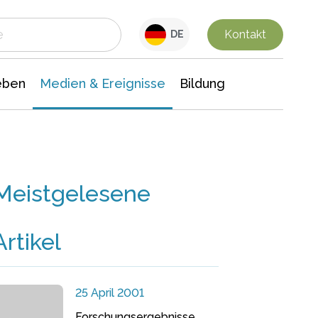
 Leben
Medien & Ereignisse
Interdisziplinäre Forschung
Veranstaltungsnachrichten
n Chemie
Gesellschaftswissenschaften
Kontakt
DE
eben
Medien & Ereignisse
Bildung
Meistgelesene
Artikel
25 April 2001
Forschungsergebnisse