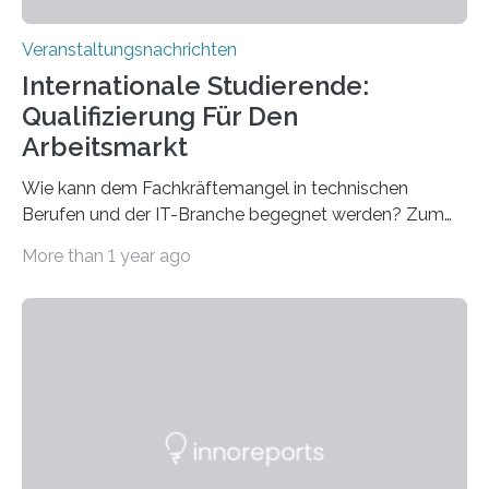
Veranstaltungsnachrichten
Internationale Studierende:
Qualifizierung Für Den
Arbeitsmarkt
Wie kann dem Fachkräftemangel in technischen
Berufen und der IT-Branche begegnet werden? Zum
Beispiel durch internationale Studierende, die an der
More than 1 year ago
Universität des Saarlandes und der Hochschule für
Technik und Wirtschaft des Saarlandes (htw saar) in
den MINT-Fächern ausgebildet werden und im
Anschluss in den hiesigen Arbeitsmarkt integriert
werden. Damit dies künftig noch besser gelingt, fördert
der Deutsche Akademische Austauschdienst beide
saarländischen Hochschulen im Gemeinschaftsprojekt
„QUAZAR“ mit insgesamt 1,15 Millionen Euro über vier
Jahre. Die Auftaktveranstaltung für das Förderprojekt