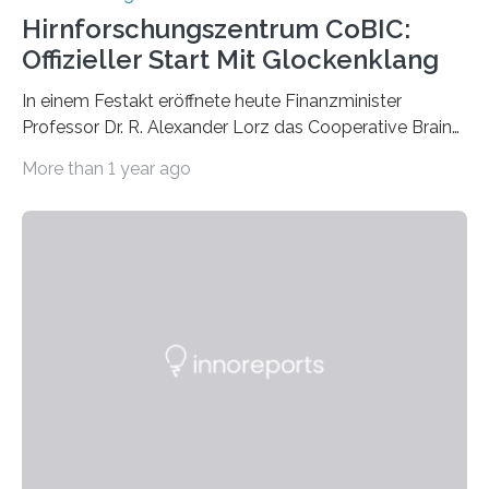
Hirnforschungszentrum CoBIC:
Offizieller Start Mit Glockenklang
In einem Festakt eröffnete heute Finanzminister
Professor Dr. R. Alexander Lorz das Cooperative Brain
Imaging Center (CoBIC) auf dem Campus Niederrad
More than 1 year ago
der Goethe-Universität Frankfurt. Das CoBIC ist eine
Kooperation der Goethe-Universität, des Max-Planck-
Instituts für empirische Ästhetik sowie des Ernst
Strüngmann Instituts. Es bietet den Forschenden
direkten Zugang zu einer Vielzahl hochmoderner
Spitzentechnologien, mit der die Funktionsweise des
Gehirns besser verstanden und innovative Therapien
für neurologische und psychiatrische Erkrankungen
entwickelt werden können. Die hochmodernen Geräte
sind eingebaut, die Büros sind eingerichtet…