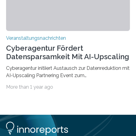
findet am…
Veranstaltungsnachrichten
Cyberagentur Fördert
Datensparsamkeit Mit AI-Upscaling
Cyberagentur initiiert Austausch zur Datenreduktion mit
AI-Upscaling Partnering Event zum
Forschungsprogramm DDK – Vernetzung für
More than 1 year ago
innovative DatenverarbeitungDie Agentur für
Innovation in der Cybersicherheit GmbH (Cyberagentur)
lädt zum virtuellen Partnering Event des
Forschungsprogramms DDK ein. Im Fokus steht die
Entwicklung von Technologien zur gezielten
Datenreduktion und Rekonstruktion in schwierigen
Kommunikationsumgebungen. Das Event dient der