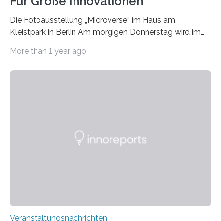
Für Große Innovationen
Die Fotoausstellung „Microverse“ im Haus am
Kleistpark in Berlin Am morgigen Donnerstag wird im
Haus am Kleistpark, Berlin-Schöneberg, die Ausstellung
More than 1 year ago
„Microverse“ mit Arbeiten der Fotografin Kathrin
Linkersdorff eröffnet. Die gezeigten Fotografien sind
Momentaufnahmen, die den Verfallsprozess von
Pflanzen festhalten. Die Künstlerin setzt in den
großformatigen Bildern die Schönheit, das Werden und
Vergehen der Natur künstlerisch wirkungsvoll in Szene.
Künstlerisch-wissenschaftliche Kollaboration im HU-
Labor für Mikrobiologie Für das Projekt „Microverse“ hat
Kathrin Linkersdorff gemeinsam mit der Mikrobiologin
Prof. Dr. Regine Hengge vom…
Veranstaltungsnachrichten