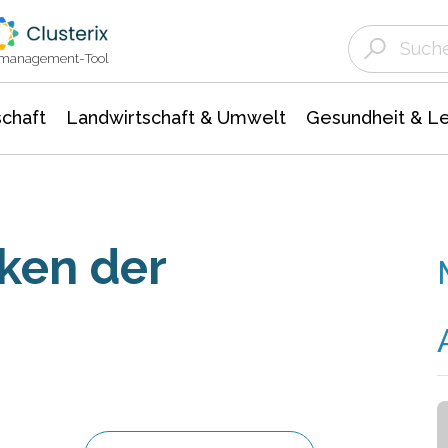
Landwirtschaft & Umwelt
Gesundheit &
Agrar- Forstwissenschaften
Unternehmensmeldungen
Biowissenschafte
Ökologie Umwelt- Naturschutz
ktmanagement-Tool
chaft
Landwirtschaft & Umwelt
Gesundheit & L
ken der