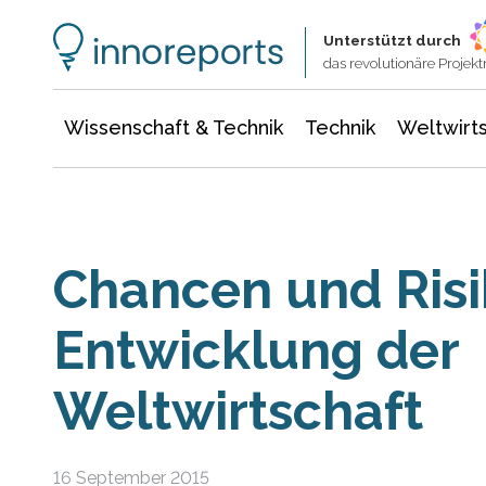
Wissenschaft & Technik
Informationstechnologie
Energie & Elektrotechnik
Unterstützt durch
das revolutionäre Proje
Wissenschaft & Technik
Technik
Weltwirts
Chancen und Risi
Entwicklung der
Weltwirtschaft
16 September 2015