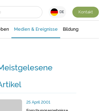
 Leben
Medien & Ereignisse
Interdisziplinäre Forschung
Veranstaltungsnachrichten
n Chemie
Gesellschaftswissenschaften
Kontakt
DE
eben
Medien & Ereignisse
Bildung
Meistgelesene
Artikel
25 April 2001
Forschungsergebnisse