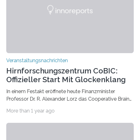
Künstlerisch-wissenschaftliche Kollaboration im HU-
Labor für Mikrobiologie Für das Projekt „Microverse“ hat
Kathrin Linkersdorff gemeinsam mit der Mikrobiologin
Prof. Dr. Regine Hengge vom…
Veranstaltungsnachrichten
Hirnforschungszentrum CoBIC:
Offizieller Start Mit Glockenklang
In einem Festakt eröffnete heute Finanzminister
Professor Dr. R. Alexander Lorz das Cooperative Brain
Imaging Center (CoBIC) auf dem Campus Niederrad
More than 1 year ago
der Goethe-Universität Frankfurt. Das CoBIC ist eine
Kooperation der Goethe-Universität, des Max-Planck-
Instituts für empirische Ästhetik sowie des Ernst
Strüngmann Instituts. Es bietet den Forschenden