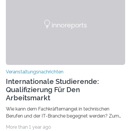
direkten Zugang zu einer Vielzahl hochmoderner
Spitzentechnologien, mit der die Funktionsweise des
Gehirns besser verstanden und innovative Therapien
für neurologische und psychiatrische Erkrankungen
entwickelt werden können. Die hochmodernen Geräte
sind eingebaut, die Büros sind eingerichtet…
Veranstaltungsnachrichten
Internationale Studierende:
Qualifizierung Für Den
Arbeitsmarkt
Wie kann dem Fachkräftemangel in technischen
Berufen und der IT-Branche begegnet werden? Zum
Beispiel durch internationale Studierende, die an der
More than 1 year ago
Universität des Saarlandes und der Hochschule für