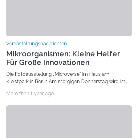
Veranstaltungsnachrichten
Mikroorganismen: Kleine Helfer
Für Große Innovationen
Die Fotoausstellung „Microverse“ im Haus am
Kleistpark in Berlin Am morgigen Donnerstag wird im
Haus am Kleistpark, Berlin-Schöneberg, die Ausstellung
More than 1 year ago
„Microverse“ mit Arbeiten der Fotografin Kathrin
Linkersdorff eröffnet. Die gezeigten Fotografien sind
Momentaufnahmen, die den Verfallsprozess von
Pflanzen festhalten. Die Künstlerin setzt in den
großformatigen Bildern die Schönheit, das Werden und
Vergehen der Natur künstlerisch wirkungsvoll in Szene.