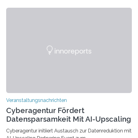
Technik und Wirtschaft des Saarlandes (htw saar) in
den MINT-Fächern ausgebildet werden und im
Anschluss in den hiesigen Arbeitsmarkt integriert
werden. Damit dies künftig noch besser gelingt, fördert
der Deutsche Akademische Austauschdienst beide
saarländischen Hochschulen im Gemeinschaftsprojekt
„QUAZAR“ mit insgesamt 1,15 Millionen Euro über vier
Jahre. Die Auftaktveranstaltung für das Förderprojekt
findet am…
Veranstaltungsnachrichten
Cyberagentur Fördert
Datensparsamkeit Mit AI-Upscaling
Cyberagentur initiiert Austausch zur Datenreduktion mit