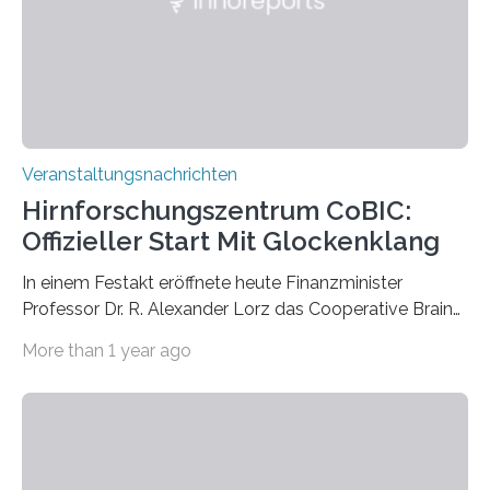
Kathrin Linkersdorff gemeinsam mit der Mikrobiologin
Prof. Dr. Regine Hengge vom…
Veranstaltungsnachrichten
Hirnforschungszentrum CoBIC:
Offizieller Start Mit Glockenklang
In einem Festakt eröffnete heute Finanzminister
Professor Dr. R. Alexander Lorz das Cooperative Brain
Imaging Center (CoBIC) auf dem Campus Niederrad
More than 1 year ago
der Goethe-Universität Frankfurt. Das CoBIC ist eine
Kooperation der Goethe-Universität, des Max-Planck-
Instituts für empirische Ästhetik sowie des Ernst
Strüngmann Instituts. Es bietet den Forschenden
direkten Zugang zu einer Vielzahl hochmoderner