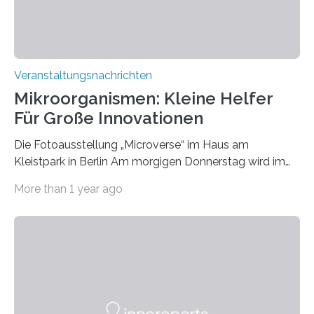
Veranstaltungsnachrichten
Mikroorganismen: Kleine Helfer
Für Große Innovationen
Die Fotoausstellung „Microverse“ im Haus am
Kleistpark in Berlin Am morgigen Donnerstag wird im
Haus am Kleistpark, Berlin-Schöneberg, die Ausstellung
More than 1 year ago
„Microverse“ mit Arbeiten der Fotografin Kathrin
Linkersdorff eröffnet. Die gezeigten Fotografien sind
Momentaufnahmen, die den Verfallsprozess von
Pflanzen festhalten. Die Künstlerin setzt in den
großformatigen Bildern die Schönheit, das Werden und
Vergehen der Natur künstlerisch wirkungsvoll in Szene.
Künstlerisch-wissenschaftliche Kollaboration im HU-
Labor für Mikrobiologie Für das Projekt „Microverse“ hat