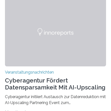
den MINT-Fächern ausgebildet werden und im
Anschluss in den hiesigen Arbeitsmarkt integriert
werden. Damit dies künftig noch besser gelingt, fördert
der Deutsche Akademische Austauschdienst beide
saarländischen Hochschulen im Gemeinschaftsprojekt
„QUAZAR“ mit insgesamt 1,15 Millionen Euro über vier
Jahre. Die Auftaktveranstaltung für das Förderprojekt
findet am…
Veranstaltungsnachrichten
Cyberagentur Fördert
Datensparsamkeit Mit AI-Upscaling
Cyberagentur initiiert Austausch zur Datenreduktion mit
AI-Upscaling Partnering Event zum
Forschungsprogramm DDK – Vernetzung für