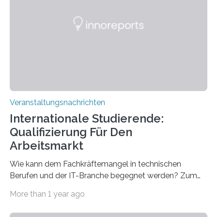
Spitzentechnologien, mit der die Funktionsweise des
Gehirns besser verstanden und innovative Therapien
für neurologische und psychiatrische Erkrankungen
entwickelt werden können. Die hochmodernen Geräte
sind eingebaut, die Büros sind eingerichtet…
Veranstaltungsnachrichten
Internationale Studierende:
Qualifizierung Für Den
Arbeitsmarkt
Wie kann dem Fachkräftemangel in technischen
Berufen und der IT-Branche begegnet werden? Zum
Beispiel durch internationale Studierende, die an der
More than 1 year ago
Universität des Saarlandes und der Hochschule für
Technik und Wirtschaft des Saarlandes (htw saar) in