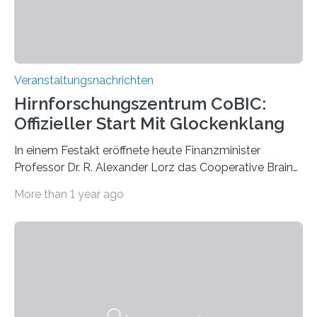
Prof. Dr. Regine Hengge vom…
Veranstaltungsnachrichten
Hirnforschungszentrum CoBIC:
Offizieller Start Mit Glockenklang
In einem Festakt eröffnete heute Finanzminister
Professor Dr. R. Alexander Lorz das Cooperative Brain
Imaging Center (CoBIC) auf dem Campus Niederrad
More than 1 year ago
der Goethe-Universität Frankfurt. Das CoBIC ist eine
Kooperation der Goethe-Universität, des Max-Planck-
Instituts für empirische Ästhetik sowie des Ernst
Strüngmann Instituts. Es bietet den Forschenden
direkten Zugang zu einer Vielzahl hochmoderner
Spitzentechnologien, mit der die Funktionsweise des
Gehirns besser verstanden und innovative Therapien