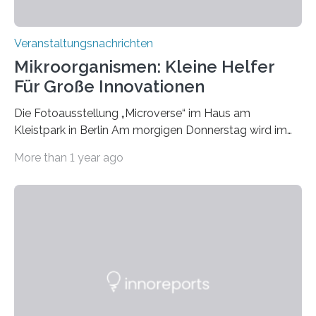
Veranstaltungsnachrichten
Mikroorganismen: Kleine Helfer
Für Große Innovationen
Die Fotoausstellung „Microverse“ im Haus am
Kleistpark in Berlin Am morgigen Donnerstag wird im
Haus am Kleistpark, Berlin-Schöneberg, die Ausstellung
More than 1 year ago
„Microverse“ mit Arbeiten der Fotografin Kathrin
Linkersdorff eröffnet. Die gezeigten Fotografien sind
Momentaufnahmen, die den Verfallsprozess von
Pflanzen festhalten. Die Künstlerin setzt in den
großformatigen Bildern die Schönheit, das Werden und
Vergehen der Natur künstlerisch wirkungsvoll in Szene.
Künstlerisch-wissenschaftliche Kollaboration im HU-
Labor für Mikrobiologie Für das Projekt „Microverse“ hat
Kathrin Linkersdorff gemeinsam mit der Mikrobiologin