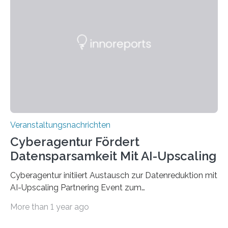
werden. Damit dies künftig noch besser gelingt, fördert
der Deutsche Akademische Austauschdienst beide
saarländischen Hochschulen im Gemeinschaftsprojekt
„QUAZAR“ mit insgesamt 1,15 Millionen Euro über vier
Jahre. Die Auftaktveranstaltung für das Förderprojekt
findet am…
Veranstaltungsnachrichten
Cyberagentur Fördert
Datensparsamkeit Mit AI-Upscaling
Cyberagentur initiiert Austausch zur Datenreduktion mit
AI-Upscaling Partnering Event zum
Forschungsprogramm DDK – Vernetzung für
More than 1 year ago
innovative DatenverarbeitungDie Agentur für
Innovation in der Cybersicherheit GmbH (Cyberagentur)