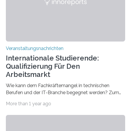
für neurologische und psychiatrische Erkrankungen
entwickelt werden können. Die hochmodernen Geräte
sind eingebaut, die Büros sind eingerichtet…
Veranstaltungsnachrichten
Internationale Studierende:
Qualifizierung Für Den
Arbeitsmarkt
Wie kann dem Fachkräftemangel in technischen
Berufen und der IT-Branche begegnet werden? Zum
Beispiel durch internationale Studierende, die an der
More than 1 year ago
Universität des Saarlandes und der Hochschule für
Technik und Wirtschaft des Saarlandes (htw saar) in
den MINT-Fächern ausgebildet werden und im
Anschluss in den hiesigen Arbeitsmarkt integriert