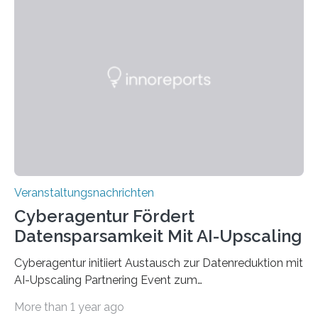
Anschluss in den hiesigen Arbeitsmarkt integriert
werden. Damit dies künftig noch besser gelingt, fördert
der Deutsche Akademische Austauschdienst beide
saarländischen Hochschulen im Gemeinschaftsprojekt
„QUAZAR“ mit insgesamt 1,15 Millionen Euro über vier
Jahre. Die Auftaktveranstaltung für das Förderprojekt
findet am…
Veranstaltungsnachrichten
Cyberagentur Fördert
Datensparsamkeit Mit AI-Upscaling
Cyberagentur initiiert Austausch zur Datenreduktion mit
AI-Upscaling Partnering Event zum
Forschungsprogramm DDK – Vernetzung für
More than 1 year ago
innovative DatenverarbeitungDie Agentur für