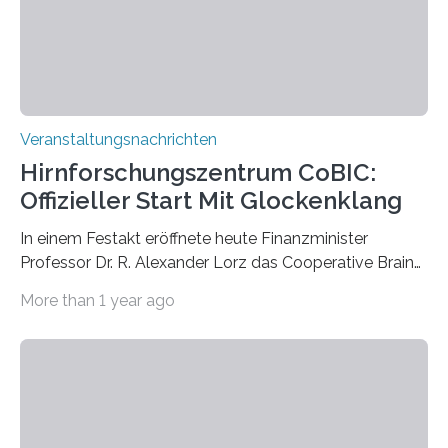
Kathrin Linkersdorff gemeinsam mit der Mikrobiologin
Prof. Dr. Regine Hengge vom…
Veranstaltungsnachrichten
Hirnforschungszentrum CoBIC:
Offizieller Start Mit Glockenklang
In einem Festakt eröffnete heute Finanzminister
Professor Dr. R. Alexander Lorz das Cooperative Brain
Imaging Center (CoBIC) auf dem Campus Niederrad
More than 1 year ago
der Goethe-Universität Frankfurt. Das CoBIC ist eine
Kooperation der Goethe-Universität, des Max-Planck-
Instituts für empirische Ästhetik sowie des Ernst
Strüngmann Instituts. Es bietet den Forschenden
direkten Zugang zu einer Vielzahl hochmoderner
Spitzentechnologien, mit der die Funktionsweise des