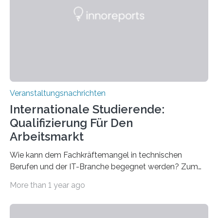
Gehirns besser verstanden und innovative Therapien
für neurologische und psychiatrische Erkrankungen
entwickelt werden können. Die hochmodernen Geräte
sind eingebaut, die Büros sind eingerichtet…
Veranstaltungsnachrichten
Internationale Studierende:
Qualifizierung Für Den
Arbeitsmarkt
Wie kann dem Fachkräftemangel in technischen
Berufen und der IT-Branche begegnet werden? Zum
Beispiel durch internationale Studierende, die an der
More than 1 year ago
Universität des Saarlandes und der Hochschule für
Technik und Wirtschaft des Saarlandes (htw saar) in
den MINT-Fächern ausgebildet werden und im