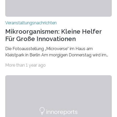
Veranstaltungsnachrichten
Mikroorganismen: Kleine Helfer
Für Große Innovationen
Die Fotoausstellung „Microverse“ im Haus am
Kleistpark in Berlin Am morgigen Donnerstag wird im
Haus am Kleistpark, Berlin-Schöneberg, die Ausstellung
More than 1 year ago
„Microverse“ mit Arbeiten der Fotografin Kathrin
Linkersdorff eröffnet. Die gezeigten Fotografien sind
Momentaufnahmen, die den Verfallsprozess von
Pflanzen festhalten. Die Künstlerin setzt in den
großformatigen Bildern die Schönheit, das Werden und
Vergehen der Natur künstlerisch wirkungsvoll in Szene.
Künstlerisch-wissenschaftliche Kollaboration im HU-
Labor für Mikrobiologie Für das Projekt „Microverse“ hat