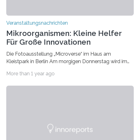
Veranstaltungsnachrichten
Mikroorganismen: Kleine Helfer
Für Große Innovationen
Die Fotoausstellung „Microverse“ im Haus am
Kleistpark in Berlin Am morgigen Donnerstag wird im
Haus am Kleistpark, Berlin-Schöneberg, die Ausstellung
More than 1 year ago
„Microverse“ mit Arbeiten der Fotografin Kathrin
Linkersdorff eröffnet. Die gezeigten Fotografien sind
Momentaufnahmen, die den Verfallsprozess von
Pflanzen festhalten. Die Künstlerin setzt in den
großformatigen Bildern die Schönheit, das Werden und
Vergehen der Natur künstlerisch wirkungsvoll in Szene.
Künstlerisch-wissenschaftliche Kollaboration im HU-
Labor für Mikrobiologie Für das Projekt „Microverse“ hat
Kathrin Linkersdorff gemeinsam mit der Mikrobiologin