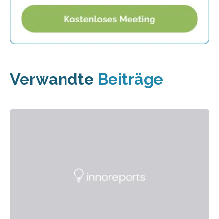
Verwandte
Beiträge