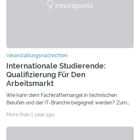
für neurologische und psychiatrische Erkrankungen
entwickelt werden können. Die hochmodernen Geräte
sind eingebaut, die Büros sind eingerichtet…
Veranstaltungsnachrichten
Internationale Studierende:
Qualifizierung Für Den
Arbeitsmarkt
Wie kann dem Fachkräftemangel in technischen
Berufen und der IT-Branche begegnet werden? Zum
Beispiel durch internationale Studierende, die an der
More than 1 year ago
Universität des Saarlandes und der Hochschule für
Technik und Wirtschaft des Saarlandes (htw saar) in
den MINT-Fächern ausgebildet werden und im