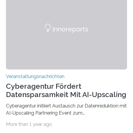
Anschluss in den hiesigen Arbeitsmarkt integriert
werden. Damit dies künftig noch besser gelingt, fördert
der Deutsche Akademische Austauschdienst beide
saarländischen Hochschulen im Gemeinschaftsprojekt
„QUAZAR“ mit insgesamt 1,15 Millionen Euro über vier
Jahre. Die Auftaktveranstaltung für das Förderprojekt
findet am…
Veranstaltungsnachrichten
Cyberagentur Fördert
Datensparsamkeit Mit AI-Upscaling
Cyberagentur initiiert Austausch zur Datenreduktion mit
AI-Upscaling Partnering Event zum
Forschungsprogramm DDK – Vernetzung für
More than 1 year ago
innovative DatenverarbeitungDie Agentur für