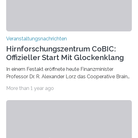
Prof. Dr. Regine Hengge vom…
Veranstaltungsnachrichten
Hirnforschungszentrum CoBIC:
Offizieller Start Mit Glockenklang
In einem Festakt eröffnete heute Finanzminister
Professor Dr. R. Alexander Lorz das Cooperative Brain
Imaging Center (CoBIC) auf dem Campus Niederrad
More than 1 year ago
der Goethe-Universität Frankfurt. Das CoBIC ist eine
Kooperation der Goethe-Universität, des Max-Planck-
Instituts für empirische Ästhetik sowie des Ernst
Strüngmann Instituts. Es bietet den Forschenden
direkten Zugang zu einer Vielzahl hochmoderner
Spitzentechnologien, mit der die Funktionsweise des
Gehirns besser verstanden und innovative Therapien