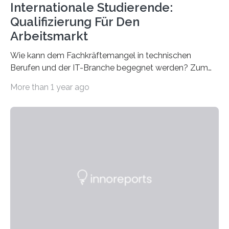
Internationale Studierende:
Qualifizierung Für Den
Arbeitsmarkt
Wie kann dem Fachkräftemangel in technischen
Berufen und der IT-Branche begegnet werden? Zum
Beispiel durch internationale Studierende, die an der
More than 1 year ago
Universität des Saarlandes und der Hochschule für
Technik und Wirtschaft des Saarlandes (htw saar) in
den MINT-Fächern ausgebildet werden und im
Anschluss in den hiesigen Arbeitsmarkt integriert
werden. Damit dies künftig noch besser gelingt, fördert
der Deutsche Akademische Austauschdienst beide
saarländischen Hochschulen im Gemeinschaftsprojekt
„QUAZAR“ mit insgesamt 1,15 Millionen Euro über vier
Jahre. Die Auftaktveranstaltung für das Förderprojekt
findet am…