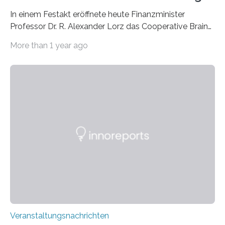
In einem Festakt eröffnete heute Finanzminister
Professor Dr. R. Alexander Lorz das Cooperative Brain
Imaging Center (CoBIC) auf dem Campus Niederrad
More than 1 year ago
der Goethe-Universität Frankfurt. Das CoBIC ist eine
Kooperation der Goethe-Universität, des Max-Planck-
Instituts für empirische Ästhetik sowie des Ernst
Strüngmann Instituts. Es bietet den Forschenden
direkten Zugang zu einer Vielzahl hochmoderner
Spitzentechnologien, mit der die Funktionsweise des
Gehirns besser verstanden und innovative Therapien
für neurologische und psychiatrische Erkrankungen
entwickelt werden können. Die hochmodernen Geräte
sind eingebaut, die Büros sind eingerichtet…
Veranstaltungsnachrichten