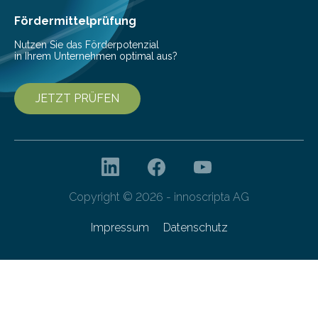
Cyberagentur organisiert am 25. März 2025, von 14:00
bis 16:00 Uhr, ein virtuelles Partnering Event zum
Fördermittelprüfung
Forschungsprogramm „Datenrekonstruktion…
Nutzen Sie das Förderpotenzial
in Ihrem Unternehmen optimal aus?
JETZT PRÜFEN
Copyright © 2026 - innoscripta AG
Impressum
Datenschutz