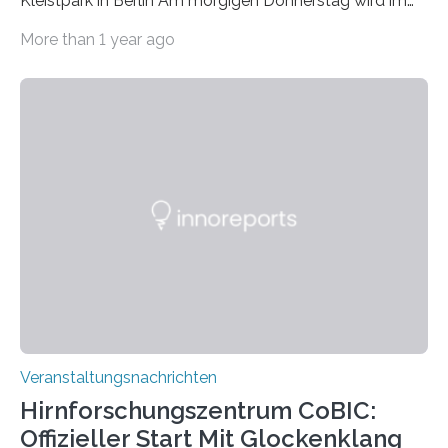
Kleistpark in Berlin Am morgigen Donnerstag wird im
Haus am Kleistpark, Berlin-Schöneberg, die Ausstellung
More than 1 year ago
„Microverse“ mit Arbeiten der Fotografin Kathrin
Linkersdorff eröffnet. Die gezeigten Fotografien sind
Momentaufnahmen, die den Verfallsprozess von
Pflanzen festhalten. Die Künstlerin setzt in den
großformatigen Bildern die Schönheit, das Werden und
Vergehen der Natur künstlerisch wirkungsvoll in Szene.
Künstlerisch-wissenschaftliche Kollaboration im HU-
Labor für Mikrobiologie Für das Projekt „Microverse“ hat
Kathrin Linkersdorff gemeinsam mit der Mikrobiologin
Prof. Dr. Regine Hengge vom…
Veranstaltungsnachrichten
Hirnforschungszentrum CoBIC:
Offizieller Start Mit Glockenklang