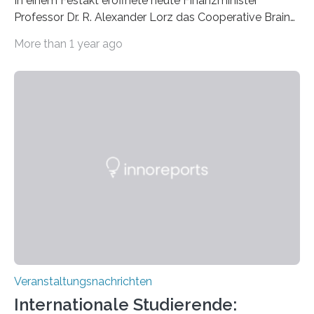
In einem Festakt eröffnete heute Finanzminister
Professor Dr. R. Alexander Lorz das Cooperative Brain
Imaging Center (CoBIC) auf dem Campus Niederrad
More than 1 year ago
der Goethe-Universität Frankfurt. Das CoBIC ist eine
Kooperation der Goethe-Universität, des Max-Planck-
Instituts für empirische Ästhetik sowie des Ernst
Strüngmann Instituts. Es bietet den Forschenden
direkten Zugang zu einer Vielzahl hochmoderner
Spitzentechnologien, mit der die Funktionsweise des
Gehirns besser verstanden und innovative Therapien
für neurologische und psychiatrische Erkrankungen
entwickelt werden können. Die hochmodernen Geräte
sind eingebaut, die Büros sind eingerichtet…
Veranstaltungsnachrichten
Internationale Studierende: