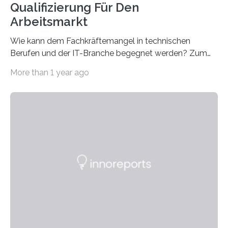
Qualifizierung Für Den
Arbeitsmarkt
Wie kann dem Fachkräftemangel in technischen
Berufen und der IT-Branche begegnet werden? Zum
Beispiel durch internationale Studierende, die an der
More than 1 year ago
Universität des Saarlandes und der Hochschule für
Technik und Wirtschaft des Saarlandes (htw saar) in
den MINT-Fächern ausgebildet werden und im
Anschluss in den hiesigen Arbeitsmarkt integriert
werden. Damit dies künftig noch besser gelingt, fördert
der Deutsche Akademische Austauschdienst beide
saarländischen Hochschulen im Gemeinschaftsprojekt
„QUAZAR“ mit insgesamt 1,15 Millionen Euro über vier
Jahre. Die Auftaktveranstaltung für das Förderprojekt
findet am…