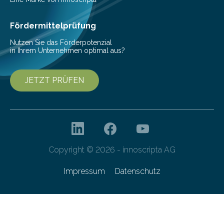
Cyberagentur organisiert am 25. März 2025, von 14:00
bis 16:00 Uhr, ein virtuelles Partnering Event zum
Fördermittelprüfung
Forschungsprogramm „Datenrekonstruktion…
Nutzen Sie das Förderpotenzial
in Ihrem Unternehmen optimal aus?
JETZT PRÜFEN
Copyright © 2026 - innoscripta AG
Impressum
Datenschutz