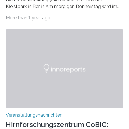
Kleistpark in Berlin Am morgigen Donnerstag wird im
Haus am Kleistpark, Berlin-Schöneberg, die Ausstellung
More than 1 year ago
„Microverse“ mit Arbeiten der Fotografin Kathrin
Linkersdorff eröffnet. Die gezeigten Fotografien sind
Momentaufnahmen, die den Verfallsprozess von
Pflanzen festhalten. Die Künstlerin setzt in den
großformatigen Bildern die Schönheit, das Werden und
Vergehen der Natur künstlerisch wirkungsvoll in Szene.
Künstlerisch-wissenschaftliche Kollaboration im HU-
Labor für Mikrobiologie Für das Projekt „Microverse“ hat
Kathrin Linkersdorff gemeinsam mit der Mikrobiologin
Prof. Dr. Regine Hengge vom…
Veranstaltungsnachrichten
Hirnforschungszentrum CoBIC: