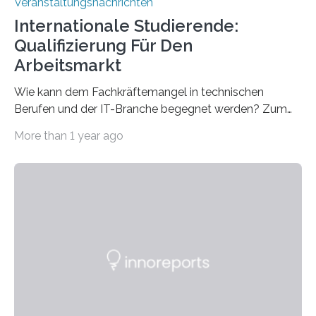
Veranstaltungsnachrichten
Internationale Studierende:
Qualifizierung Für Den
Arbeitsmarkt
Wie kann dem Fachkräftemangel in technischen
Berufen und der IT-Branche begegnet werden? Zum
Beispiel durch internationale Studierende, die an der
More than 1 year ago
Universität des Saarlandes und der Hochschule für
Technik und Wirtschaft des Saarlandes (htw saar) in
den MINT-Fächern ausgebildet werden und im
Anschluss in den hiesigen Arbeitsmarkt integriert
werden. Damit dies künftig noch besser gelingt, fördert
der Deutsche Akademische Austauschdienst beide
saarländischen Hochschulen im Gemeinschaftsprojekt
„QUAZAR“ mit insgesamt 1,15 Millionen Euro über vier
Jahre. Die Auftaktveranstaltung für das Förderprojekt
findet am…