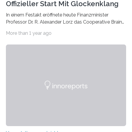
Offizieller Start Mit Glockenklang
In einem Festakt eröffnete heute Finanzminister
Professor Dr. R. Alexander Lorz das Cooperative Brain
Imaging Center (CoBIC) auf dem Campus Niederrad
More than 1 year ago
der Goethe-Universität Frankfurt. Das CoBIC ist eine
Kooperation der Goethe-Universität, des Max-Planck-
Instituts für empirische Ästhetik sowie des Ernst
Strüngmann Instituts. Es bietet den Forschenden
direkten Zugang zu einer Vielzahl hochmoderner
Spitzentechnologien, mit der die Funktionsweise des
Gehirns besser verstanden und innovative Therapien
für neurologische und psychiatrische Erkrankungen
entwickelt werden können. Die hochmodernen Geräte
sind eingebaut, die Büros sind eingerichtet…