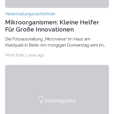
Veranstaltungsnachrichten
Mikroorganismen: Kleine Helfer
Für Große Innovationen
Die Fotoausstellung „Microverse“ im Haus am
Kleistpark in Berlin Am morgigen Donnerstag wird im
Haus am Kleistpark, Berlin-Schöneberg, die Ausstellung
More than 1 year ago
„Microverse“ mit Arbeiten der Fotografin Kathrin
Linkersdorff eröffnet. Die gezeigten Fotografien sind
Momentaufnahmen, die den Verfallsprozess von
Pflanzen festhalten. Die Künstlerin setzt in den
großformatigen Bildern die Schönheit, das Werden und
Vergehen der Natur künstlerisch wirkungsvoll in Szene.
Künstlerisch-wissenschaftliche Kollaboration im HU-
Labor für Mikrobiologie Für das Projekt „Microverse“ hat
Kathrin Linkersdorff gemeinsam mit der Mikrobiologin
Prof. Dr. Regine Hengge vom…