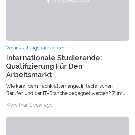
entwickelt werden können. Die hochmodernen Geräte
sind eingebaut, die Büros sind eingerichtet…
Veranstaltungsnachrichten
Internationale Studierende:
Qualifizierung Für Den
Arbeitsmarkt
Wie kann dem Fachkräftemangel in technischen
Berufen und der IT-Branche begegnet werden? Zum
Beispiel durch internationale Studierende, die an der
More than 1 year ago
Universität des Saarlandes und der Hochschule für
Technik und Wirtschaft des Saarlandes (htw saar) in
den MINT-Fächern ausgebildet werden und im
Anschluss in den hiesigen Arbeitsmarkt integriert