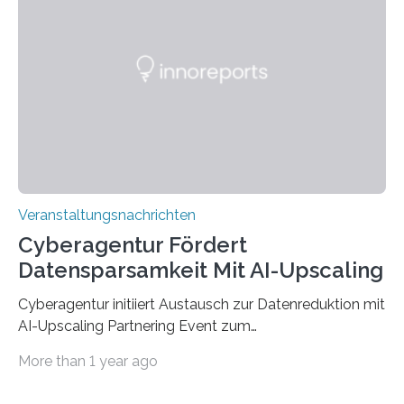
werden. Damit dies künftig noch besser gelingt, fördert
der Deutsche Akademische Austauschdienst beide
saarländischen Hochschulen im Gemeinschaftsprojekt
„QUAZAR“ mit insgesamt 1,15 Millionen Euro über vier
Jahre. Die Auftaktveranstaltung für das Förderprojekt
findet am…
Veranstaltungsnachrichten
Cyberagentur Fördert
Datensparsamkeit Mit AI-Upscaling
Cyberagentur initiiert Austausch zur Datenreduktion mit
AI-Upscaling Partnering Event zum
Forschungsprogramm DDK – Vernetzung für
More than 1 year ago
innovative DatenverarbeitungDie Agentur für
Innovation in der Cybersicherheit GmbH (Cyberagentur)