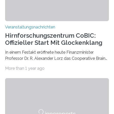
Veranstaltungsnachrichten
Hirnforschungszentrum CoBIC:
Offizieller Start Mit Glockenklang
In einem Festakt eröffnete heute Finanzminister
Professor Dr. R. Alexander Lorz das Cooperative Brain
Imaging Center (CoBIC) auf dem Campus Niederrad
More than 1 year ago
der Goethe-Universität Frankfurt. Das CoBIC ist eine
Kooperation der Goethe-Universität, des Max-Planck-
Instituts für empirische Ästhetik sowie des Ernst
Strüngmann Instituts. Es bietet den Forschenden
direkten Zugang zu einer Vielzahl hochmoderner
Spitzentechnologien, mit der die Funktionsweise des
Gehirns besser verstanden und innovative Therapien
für neurologische und psychiatrische Erkrankungen