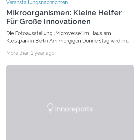
Veranstaltungsnachrichten
Mikroorganismen: Kleine Helfer
Für Große Innovationen
Die Fotoausstellung „Microverse“ im Haus am
Kleistpark in Berlin Am morgigen Donnerstag wird im
Haus am Kleistpark, Berlin-Schöneberg, die Ausstellung
More than 1 year ago
„Microverse“ mit Arbeiten der Fotografin Kathrin
Linkersdorff eröffnet. Die gezeigten Fotografien sind
Momentaufnahmen, die den Verfallsprozess von
Pflanzen festhalten. Die Künstlerin setzt in den
großformatigen Bildern die Schönheit, das Werden und
Vergehen der Natur künstlerisch wirkungsvoll in Szene.
Künstlerisch-wissenschaftliche Kollaboration im HU-
Labor für Mikrobiologie Für das Projekt „Microverse“ hat
Kathrin Linkersdorff gemeinsam mit der Mikrobiologin
Prof. Dr. Regine Hengge vom…