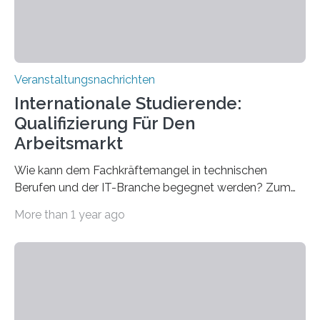
Veranstaltungsnachrichten
Internationale Studierende:
Qualifizierung Für Den
Arbeitsmarkt
Wie kann dem Fachkräftemangel in technischen
Berufen und der IT-Branche begegnet werden? Zum
Beispiel durch internationale Studierende, die an der
More than 1 year ago
Universität des Saarlandes und der Hochschule für
Technik und Wirtschaft des Saarlandes (htw saar) in
den MINT-Fächern ausgebildet werden und im
Anschluss in den hiesigen Arbeitsmarkt integriert
werden. Damit dies künftig noch besser gelingt, fördert
der Deutsche Akademische Austauschdienst beide