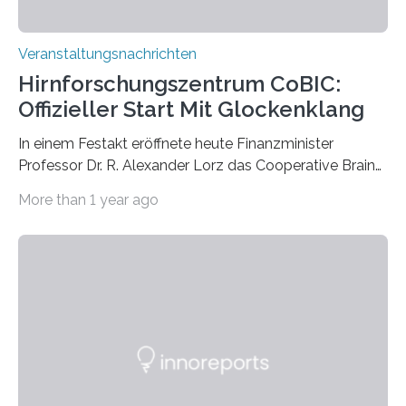
Veranstaltungsnachrichten
Hirnforschungszentrum CoBIC:
Offizieller Start Mit Glockenklang
In einem Festakt eröffnete heute Finanzminister
Professor Dr. R. Alexander Lorz das Cooperative Brain
Imaging Center (CoBIC) auf dem Campus Niederrad
More than 1 year ago
der Goethe-Universität Frankfurt. Das CoBIC ist eine
Kooperation der Goethe-Universität, des Max-Planck-
Instituts für empirische Ästhetik sowie des Ernst
Strüngmann Instituts. Es bietet den Forschenden
direkten Zugang zu einer Vielzahl hochmoderner
Spitzentechnologien, mit der die Funktionsweise des
Gehirns besser verstanden und innovative Therapien
für neurologische und psychiatrische Erkrankungen
entwickelt werden können. Die hochmodernen Geräte
sind eingebaut, die Büros sind eingerichtet…