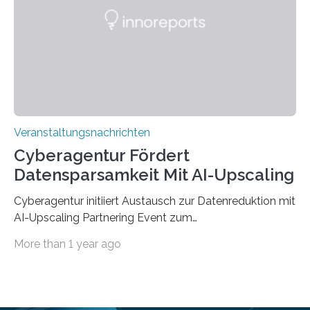
saarländischen Hochschulen im Gemeinschaftsprojekt
„QUAZAR“ mit insgesamt 1,15 Millionen Euro über vier
Jahre. Die Auftaktveranstaltung für das Förderprojekt
findet am…
Veranstaltungsnachrichten
Cyberagentur Fördert
Datensparsamkeit Mit AI-Upscaling
Cyberagentur initiiert Austausch zur Datenreduktion mit
AI-Upscaling Partnering Event zum
Forschungsprogramm DDK – Vernetzung für
More than 1 year ago
innovative DatenverarbeitungDie Agentur für
Innovation in der Cybersicherheit GmbH (Cyberagentur)
lädt zum virtuellen Partnering Event des
Forschungsprogramms DDK ein. Im Fokus steht die