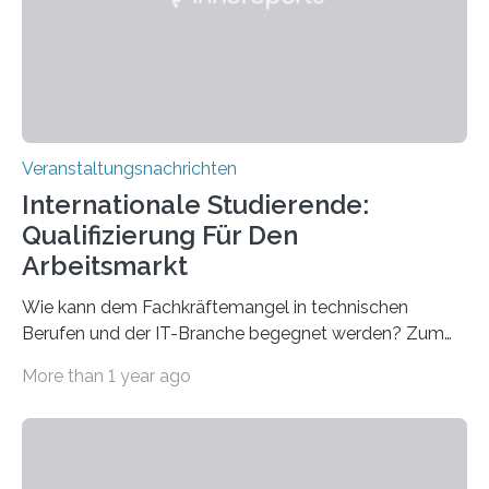
entwickelt werden können. Die hochmodernen Geräte
sind eingebaut, die Büros sind eingerichtet…
Veranstaltungsnachrichten
Internationale Studierende:
Qualifizierung Für Den
Arbeitsmarkt
Wie kann dem Fachkräftemangel in technischen
Berufen und der IT-Branche begegnet werden? Zum
Beispiel durch internationale Studierende, die an der
More than 1 year ago
Universität des Saarlandes und der Hochschule für
Technik und Wirtschaft des Saarlandes (htw saar) in
den MINT-Fächern ausgebildet werden und im
Anschluss in den hiesigen Arbeitsmarkt integriert