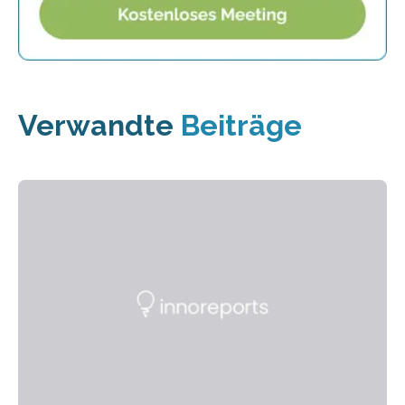
Verwandte
Beiträge