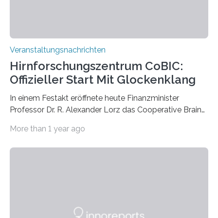
Veranstaltungsnachrichten
Hirnforschungszentrum CoBIC:
Offizieller Start Mit Glockenklang
In einem Festakt eröffnete heute Finanzminister
Professor Dr. R. Alexander Lorz das Cooperative Brain
Imaging Center (CoBIC) auf dem Campus Niederrad
More than 1 year ago
der Goethe-Universität Frankfurt. Das CoBIC ist eine
Kooperation der Goethe-Universität, des Max-Planck-
Instituts für empirische Ästhetik sowie des Ernst
Strüngmann Instituts. Es bietet den Forschenden
direkten Zugang zu einer Vielzahl hochmoderner
Spitzentechnologien, mit der die Funktionsweise des
Gehirns besser verstanden und innovative Therapien
für neurologische und psychiatrische Erkrankungen