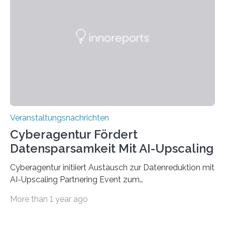
werden. Damit dies künftig noch besser gelingt, fördert
der Deutsche Akademische Austauschdienst beide
saarländischen Hochschulen im Gemeinschaftsprojekt
„QUAZAR“ mit insgesamt 1,15 Millionen Euro über vier
Jahre. Die Auftaktveranstaltung für das Förderprojekt
findet am…
Veranstaltungsnachrichten
Cyberagentur Fördert
Datensparsamkeit Mit AI-Upscaling
Cyberagentur initiiert Austausch zur Datenreduktion mit
AI-Upscaling Partnering Event zum
Forschungsprogramm DDK – Vernetzung für
More than 1 year ago
innovative DatenverarbeitungDie Agentur für
Innovation in der Cybersicherheit GmbH (Cyberagentur)