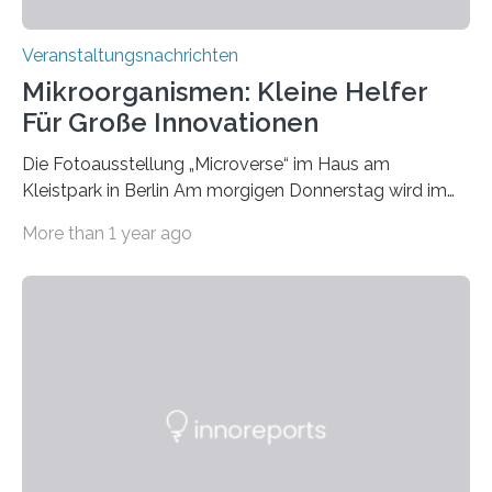
Veranstaltungsnachrichten
Mikroorganismen: Kleine Helfer
Für Große Innovationen
Die Fotoausstellung „Microverse“ im Haus am
Kleistpark in Berlin Am morgigen Donnerstag wird im
Haus am Kleistpark, Berlin-Schöneberg, die Ausstellung
More than 1 year ago
„Microverse“ mit Arbeiten der Fotografin Kathrin
Linkersdorff eröffnet. Die gezeigten Fotografien sind
Momentaufnahmen, die den Verfallsprozess von
Pflanzen festhalten. Die Künstlerin setzt in den
großformatigen Bildern die Schönheit, das Werden und
Vergehen der Natur künstlerisch wirkungsvoll in Szene.
Künstlerisch-wissenschaftliche Kollaboration im HU-
Labor für Mikrobiologie Für das Projekt „Microverse“ hat
Kathrin Linkersdorff gemeinsam mit der Mikrobiologin
Prof. Dr. Regine Hengge vom…