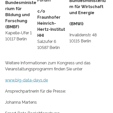
Forum
Bundesministeriu
Bundesministe
m für Wirtschaft
rium für
c/o
und Energie
Bildung und
Fraunhofer
Forschung
Heinrich-
(BMWi)
(BMBF)
Hertz-Institut
Kapelle-Ufer 1
Invalidenstr. 48
HHI
10117 Berlin
10115 Berlin
Salzufer 6
10587 Berlin
Weitere Informationen zum Kongress und das
Veranstaltungsprogramm finden Sie unter
www.big-data-days.de
Ansprechpartnerin für die Presse:
Johanna Martens