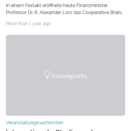
In einem Festakt eröffnete heute Finanzminister
Professor Dr. R. Alexander Lorz das Cooperative Brain
Imaging Center (CoBIC) auf dem Campus Niederrad
More than 1 year ago
der Goethe-Universität Frankfurt. Das CoBIC ist eine
Kooperation der Goethe-Universität, des Max-Planck-
Instituts für empirische Ästhetik sowie des Ernst
Strüngmann Instituts. Es bietet den Forschenden
direkten Zugang zu einer Vielzahl hochmoderner
Spitzentechnologien, mit der die Funktionsweise des
Gehirns besser verstanden und innovative Therapien
für neurologische und psychiatrische Erkrankungen
entwickelt werden können. Die hochmodernen Geräte
sind eingebaut, die Büros sind eingerichtet…
Veranstaltungsnachrichten