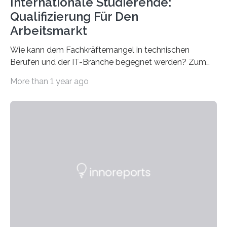
Internationale Studierende:
Qualifizierung Für Den
Arbeitsmarkt
Wie kann dem Fachkräftemangel in technischen
Berufen und der IT-Branche begegnet werden? Zum
Beispiel durch internationale Studierende, die an der
More than 1 year ago
Universität des Saarlandes und der Hochschule für
Technik und Wirtschaft des Saarlandes (htw saar) in
den MINT-Fächern ausgebildet werden und im
Anschluss in den hiesigen Arbeitsmarkt integriert
werden. Damit dies künftig noch besser gelingt, fördert
der Deutsche Akademische Austauschdienst beide
saarländischen Hochschulen im Gemeinschaftsprojekt
„QUAZAR“ mit insgesamt 1,15 Millionen Euro über vier
Jahre. Die Auftaktveranstaltung für das Förderprojekt
findet am…