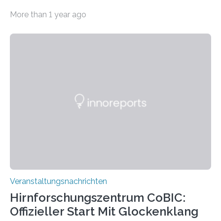
Haus am Kleistpark, Berlin-Schöneberg, die Ausstellung
More than 1 year ago
„Microverse“ mit Arbeiten der Fotografin Kathrin
Linkersdorff eröffnet. Die gezeigten Fotografien sind
Momentaufnahmen, die den Verfallsprozess von
Pflanzen festhalten. Die Künstlerin setzt in den
großformatigen Bildern die Schönheit, das Werden und
Vergehen der Natur künstlerisch wirkungsvoll in Szene.
Künstlerisch-wissenschaftliche Kollaboration im HU-
Labor für Mikrobiologie Für das Projekt „Microverse“ hat
Kathrin Linkersdorff gemeinsam mit der Mikrobiologin
Prof. Dr. Regine Hengge vom…
Veranstaltungsnachrichten
Hirnforschungszentrum CoBIC:
Offizieller Start Mit Glockenklang