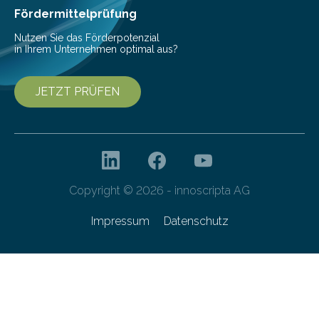
bis 16:00 Uhr, ein virtuelles Partnering Event zum
Fördermittelprüfung
Forschungsprogramm „Datenrekonstruktion…
Nutzen Sie das Förderpotenzial
in Ihrem Unternehmen optimal aus?
JETZT PRÜFEN
Copyright © 2026 - innoscripta AG
Impressum
Datenschutz