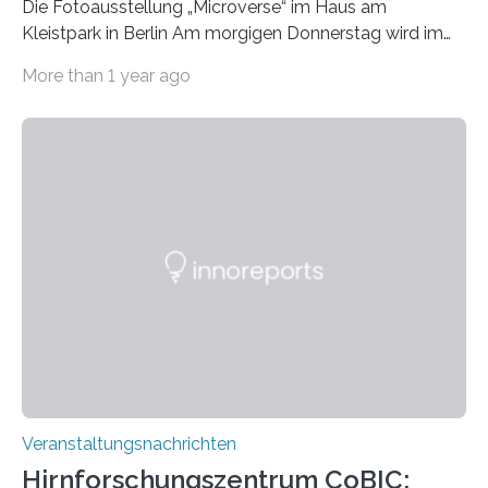
Die Fotoausstellung „Microverse“ im Haus am
Kleistpark in Berlin Am morgigen Donnerstag wird im
Haus am Kleistpark, Berlin-Schöneberg, die Ausstellung
More than 1 year ago
„Microverse“ mit Arbeiten der Fotografin Kathrin
Linkersdorff eröffnet. Die gezeigten Fotografien sind
Momentaufnahmen, die den Verfallsprozess von
Pflanzen festhalten. Die Künstlerin setzt in den
großformatigen Bildern die Schönheit, das Werden und
Vergehen der Natur künstlerisch wirkungsvoll in Szene.
Künstlerisch-wissenschaftliche Kollaboration im HU-
Labor für Mikrobiologie Für das Projekt „Microverse“ hat
Kathrin Linkersdorff gemeinsam mit der Mikrobiologin
Prof. Dr. Regine Hengge vom…
Veranstaltungsnachrichten
Hirnforschungszentrum CoBIC: