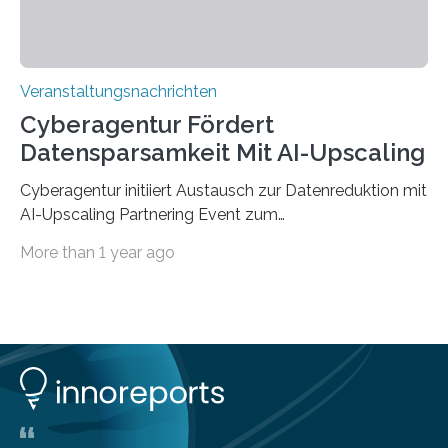
Veranstaltungsnachrichten
Cyberagentur Fördert
Datensparsamkeit Mit AI-Upscaling
Cyberagentur initiiert Austausch zur Datenreduktion mit
AI-Upscaling Partnering Event zum
Forschungsprogramm DDK – Vernetzung für
More than 1 year ago
innovative DatenverarbeitungDie Agentur für
Innovation in der Cybersicherheit GmbH (Cyberagentur)
lädt zum virtuellen Partnering Event des
Forschungsprogramms DDK ein. Im Fokus steht die
Entwicklung von Technologien zur gezielten
Datenreduktion und Rekonstruktion in schwierigen
Kommunikationsumgebungen. Das Event dient der
Vernetzung potenzieller Forschungspartner und der