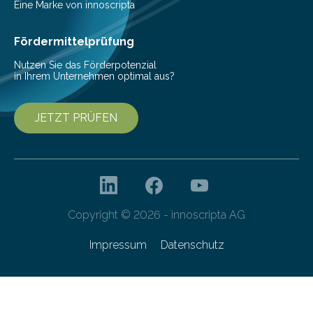
Vorbereitung der Programmausschreibung. Die
Eine Marke von innoscripta
Cyberagentur organisiert am 25. März 2025, von 14:00
bis 16:00 Uhr, ein virtuelles Partnering Event zum
Fördermittelprüfung
Forschungsprogramm „Datenrekonstruktion…
Nutzen Sie das Förderpotenzial
in Ihrem Unternehmen optimal aus?
JETZT PRÜFEN
Copyright © 2026 - innoscripta AG
Impressum
Datenschutz