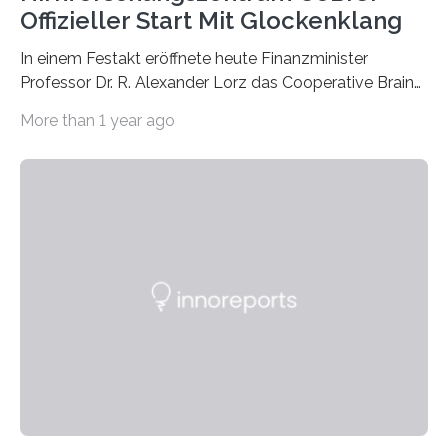
Offizieller Start Mit Glockenklang
In einem Festakt eröffnete heute Finanzminister
Professor Dr. R. Alexander Lorz das Cooperative Brain
Imaging Center (CoBIC) auf dem Campus Niederrad
More than 1 year ago
der Goethe-Universität Frankfurt. Das CoBIC ist eine
Kooperation der Goethe-Universität, des Max-Planck-
Instituts für empirische Ästhetik sowie des Ernst
Strüngmann Instituts. Es bietet den Forschenden
direkten Zugang zu einer Vielzahl hochmoderner
Spitzentechnologien, mit der die Funktionsweise des
Gehirns besser verstanden und innovative Therapien
für neurologische und psychiatrische Erkrankungen
entwickelt werden können. Die hochmodernen Geräte
sind eingebaut, die Büros sind eingerichtet…