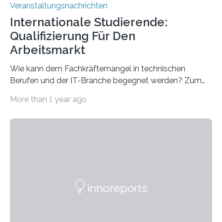
Veranstaltungsnachrichten
Internationale Studierende:
Qualifizierung Für Den
Arbeitsmarkt
Wie kann dem Fachkräftemangel in technischen
Berufen und der IT-Branche begegnet werden? Zum
Beispiel durch internationale Studierende, die an der
More than 1 year ago
Universität des Saarlandes und der Hochschule für
Technik und Wirtschaft des Saarlandes (htw saar) in
den MINT-Fächern ausgebildet werden und im
Anschluss in den hiesigen Arbeitsmarkt integriert
werden. Damit dies künftig noch besser gelingt, fördert
der Deutsche Akademische Austauschdienst beide
saarländischen Hochschulen im Gemeinschaftsprojekt
„QUAZAR“ mit insgesamt 1,15 Millionen Euro über vier
Jahre. Die Auftaktveranstaltung für das Förderprojekt
findet am…