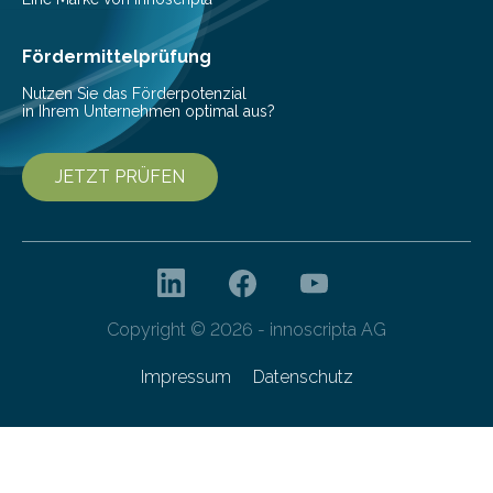
Cyberagentur organisiert am 25. März 2025, von 14:00
bis 16:00 Uhr, ein virtuelles Partnering Event zum
Fördermittelprüfung
Forschungsprogramm „Datenrekonstruktion…
Nutzen Sie das Förderpotenzial
in Ihrem Unternehmen optimal aus?
JETZT PRÜFEN
Copyright © 2026 - innoscripta AG
Impressum
Datenschutz