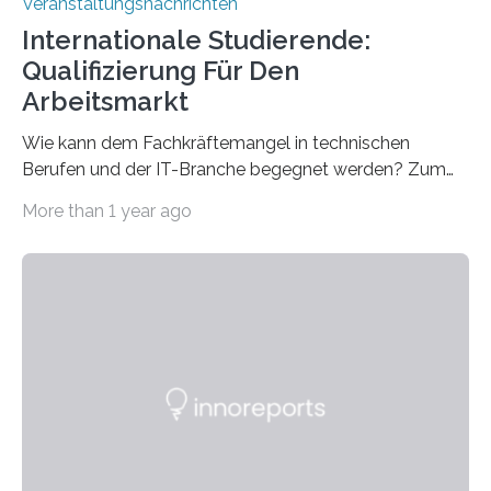
Veranstaltungsnachrichten
Internationale Studierende:
Qualifizierung Für Den
Arbeitsmarkt
Wie kann dem Fachkräftemangel in technischen
Berufen und der IT-Branche begegnet werden? Zum
Beispiel durch internationale Studierende, die an der
More than 1 year ago
Universität des Saarlandes und der Hochschule für
Technik und Wirtschaft des Saarlandes (htw saar) in
den MINT-Fächern ausgebildet werden und im
Anschluss in den hiesigen Arbeitsmarkt integriert
werden. Damit dies künftig noch besser gelingt, fördert
der Deutsche Akademische Austauschdienst beide
saarländischen Hochschulen im Gemeinschaftsprojekt
„QUAZAR“ mit insgesamt 1,15 Millionen Euro über vier
Jahre. Die Auftaktveranstaltung für das Förderprojekt
findet am…