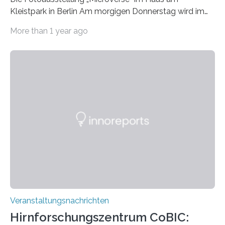
Kleistpark in Berlin Am morgigen Donnerstag wird im
Haus am Kleistpark, Berlin-Schöneberg, die Ausstellung
More than 1 year ago
„Microverse“ mit Arbeiten der Fotografin Kathrin
Linkersdorff eröffnet. Die gezeigten Fotografien sind
Momentaufnahmen, die den Verfallsprozess von
Pflanzen festhalten. Die Künstlerin setzt in den
großformatigen Bildern die Schönheit, das Werden und
Vergehen der Natur künstlerisch wirkungsvoll in Szene.
Künstlerisch-wissenschaftliche Kollaboration im HU-
Labor für Mikrobiologie Für das Projekt „Microverse“ hat
Kathrin Linkersdorff gemeinsam mit der Mikrobiologin
Prof. Dr. Regine Hengge vom…
Veranstaltungsnachrichten
Hirnforschungszentrum CoBIC: