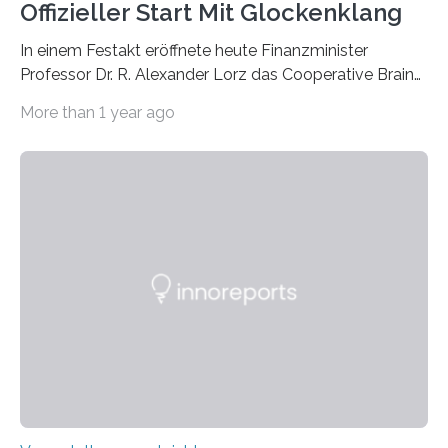
Offizieller Start Mit Glockenklang
In einem Festakt eröffnete heute Finanzminister
Professor Dr. R. Alexander Lorz das Cooperative Brain
Imaging Center (CoBIC) auf dem Campus Niederrad
More than 1 year ago
der Goethe-Universität Frankfurt. Das CoBIC ist eine
Kooperation der Goethe-Universität, des Max-Planck-
Instituts für empirische Ästhetik sowie des Ernst
Strüngmann Instituts. Es bietet den Forschenden
direkten Zugang zu einer Vielzahl hochmoderner
Spitzentechnologien, mit der die Funktionsweise des
Gehirns besser verstanden und innovative Therapien
für neurologische und psychiatrische Erkrankungen
entwickelt werden können. Die hochmodernen Geräte
sind eingebaut, die Büros sind eingerichtet…