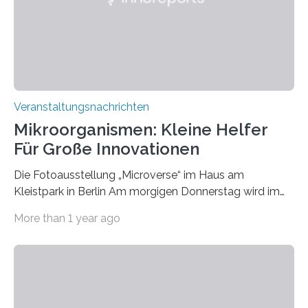
Veranstaltungsnachrichten
Mikroorganismen: Kleine Helfer
Für Große Innovationen
Die Fotoausstellung „Microverse“ im Haus am
Kleistpark in Berlin Am morgigen Donnerstag wird im
Haus am Kleistpark, Berlin-Schöneberg, die Ausstellung
More than 1 year ago
„Microverse“ mit Arbeiten der Fotografin Kathrin
Linkersdorff eröffnet. Die gezeigten Fotografien sind
Momentaufnahmen, die den Verfallsprozess von
Pflanzen festhalten. Die Künstlerin setzt in den
großformatigen Bildern die Schönheit, das Werden und
Vergehen der Natur künstlerisch wirkungsvoll in Szene.