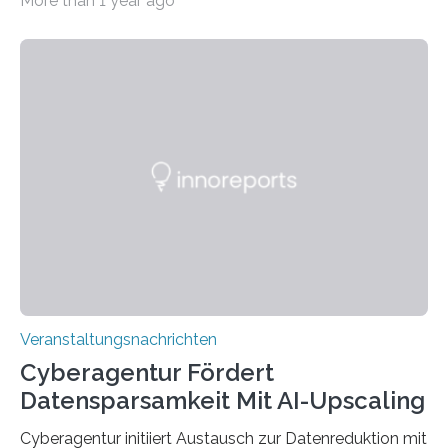
More than 1 year ago
Universität des Saarlandes und der Hochschule für
Technik und Wirtschaft des Saarlandes (htw saar) in
den MINT-Fächern ausgebildet werden und im
Anschluss in den hiesigen Arbeitsmarkt integriert
werden. Damit dies künftig noch besser gelingt, fördert
der Deutsche Akademische Austauschdienst beide
saarländischen Hochschulen im Gemeinschaftsprojekt
„QUAZAR“ mit insgesamt 1,15 Millionen Euro über vier
Jahre. Die Auftaktveranstaltung für das Förderprojekt
findet am…
Veranstaltungsnachrichten
Cyberagentur Fördert
Datensparsamkeit Mit AI-Upscaling
Cyberagentur initiiert Austausch zur Datenreduktion mit