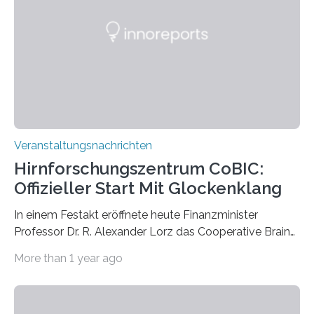
Künstlerisch-wissenschaftliche Kollaboration im HU-
Labor für Mikrobiologie Für das Projekt „Microverse“ hat
Kathrin Linkersdorff gemeinsam mit der Mikrobiologin
Prof. Dr. Regine Hengge vom…
Veranstaltungsnachrichten
Hirnforschungszentrum CoBIC:
Offizieller Start Mit Glockenklang
In einem Festakt eröffnete heute Finanzminister
Professor Dr. R. Alexander Lorz das Cooperative Brain
Imaging Center (CoBIC) auf dem Campus Niederrad
More than 1 year ago
der Goethe-Universität Frankfurt. Das CoBIC ist eine
Kooperation der Goethe-Universität, des Max-Planck-
Instituts für empirische Ästhetik sowie des Ernst