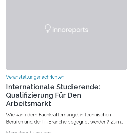
Strüngmann Instituts. Es bietet den Forschenden
direkten Zugang zu einer Vielzahl hochmoderner
Spitzentechnologien, mit der die Funktionsweise des
Gehirns besser verstanden und innovative Therapien
für neurologische und psychiatrische Erkrankungen
entwickelt werden können. Die hochmodernen Geräte
sind eingebaut, die Büros sind eingerichtet…
Veranstaltungsnachrichten
Internationale Studierende:
Qualifizierung Für Den
Arbeitsmarkt
Wie kann dem Fachkräftemangel in technischen
Berufen und der IT-Branche begegnet werden? Zum
Beispiel durch internationale Studierende, die an der