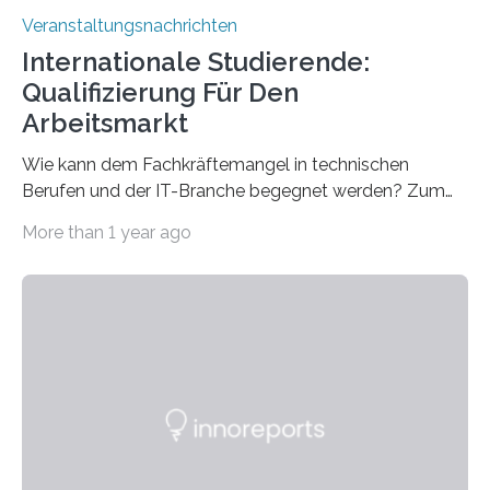
Veranstaltungsnachrichten
Internationale Studierende:
Qualifizierung Für Den
Arbeitsmarkt
Wie kann dem Fachkräftemangel in technischen
Berufen und der IT-Branche begegnet werden? Zum
Beispiel durch internationale Studierende, die an der
More than 1 year ago
Universität des Saarlandes und der Hochschule für
Technik und Wirtschaft des Saarlandes (htw saar) in
den MINT-Fächern ausgebildet werden und im
Anschluss in den hiesigen Arbeitsmarkt integriert
werden. Damit dies künftig noch besser gelingt, fördert
der Deutsche Akademische Austauschdienst beide
saarländischen Hochschulen im Gemeinschaftsprojekt
„QUAZAR“ mit insgesamt 1,15 Millionen Euro über vier
Jahre. Die Auftaktveranstaltung für das Förderprojekt
findet am…