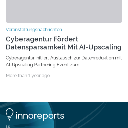
Veranstaltungsnachrichten
Cyberagentur Fördert
Datensparsamkeit Mit AI-Upscaling
Cyberagentur initiiert Austausch zur Datenreduktion mit
AI-Upscaling Partnering Event zum
Forschungsprogramm DDK – Vernetzung für
More than 1 year ago
innovative DatenverarbeitungDie Agentur für
Innovation in der Cybersicherheit GmbH (Cyberagentur)
lädt zum virtuellen Partnering Event des
Forschungsprogramms DDK ein. Im Fokus steht die
Entwicklung von Technologien zur gezielten
Datenreduktion und Rekonstruktion in schwierigen
Kommunikationsumgebungen. Das Event dient der
Vernetzung potenzieller Forschungspartner und der