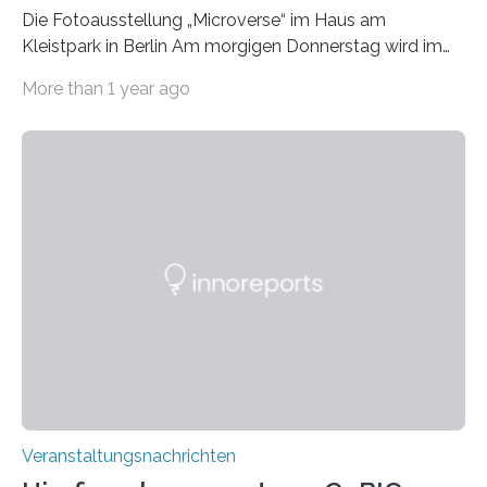
Die Fotoausstellung „Microverse“ im Haus am
Kleistpark in Berlin Am morgigen Donnerstag wird im
Haus am Kleistpark, Berlin-Schöneberg, die Ausstellung
More than 1 year ago
„Microverse“ mit Arbeiten der Fotografin Kathrin
Linkersdorff eröffnet. Die gezeigten Fotografien sind
Momentaufnahmen, die den Verfallsprozess von
Pflanzen festhalten. Die Künstlerin setzt in den
großformatigen Bildern die Schönheit, das Werden und
Vergehen der Natur künstlerisch wirkungsvoll in Szene.
Künstlerisch-wissenschaftliche Kollaboration im HU-
Labor für Mikrobiologie Für das Projekt „Microverse“ hat
Kathrin Linkersdorff gemeinsam mit der Mikrobiologin
Prof. Dr. Regine Hengge vom…
Veranstaltungsnachrichten