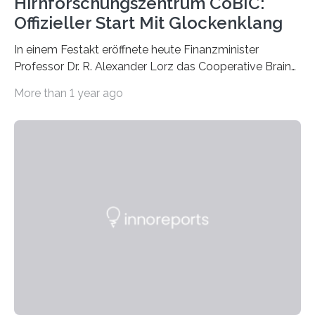
Hirnforschungszentrum CoBIC:
Offizieller Start Mit Glockenklang
In einem Festakt eröffnete heute Finanzminister
Professor Dr. R. Alexander Lorz das Cooperative Brain
Imaging Center (CoBIC) auf dem Campus Niederrad
More than 1 year ago
der Goethe-Universität Frankfurt. Das CoBIC ist eine
Kooperation der Goethe-Universität, des Max-Planck-
Instituts für empirische Ästhetik sowie des Ernst
Strüngmann Instituts. Es bietet den Forschenden
direkten Zugang zu einer Vielzahl hochmoderner
Spitzentechnologien, mit der die Funktionsweise des
Gehirns besser verstanden und innovative Therapien
für neurologische und psychiatrische Erkrankungen
entwickelt werden können. Die hochmodernen Geräte
sind eingebaut, die Büros sind eingerichtet…