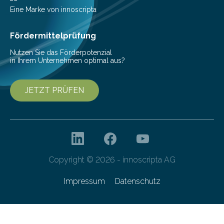
Vorbereitung der Programmausschreibung. Die
Eine Marke von innoscripta
Cyberagentur organisiert am 25. März 2025, von 14:00
bis 16:00 Uhr, ein virtuelles Partnering Event zum
Fördermittelprüfung
Forschungsprogramm „Datenrekonstruktion…
Nutzen Sie das Förderpotenzial
in Ihrem Unternehmen optimal aus?
JETZT PRÜFEN
Copyright © 2026 - innoscripta AG
Impressum
Datenschutz