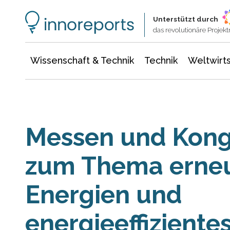
Wissenschaft & Technik
Informationstechnologie
Energie & Elektrotechnik
Unterstützt durch
das revolutionäre Proje
Wissenschaft & Technik
Technik
Weltwirts
Messen und Kong
zum Thema erne
Energien und
energieeffizient