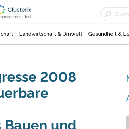
Landwirtschaft & Umwelt
Gesundheit &
Agrar- Forstwissenschaften
Unternehmensmeldungen
Biowissenschafte
Ökologie Umwelt- Naturschutz
ktmanagement-Tool
chaft
Landwirtschaft & Umwelt
Gesundheit & L
resse 2008
uerbare
es Bauen und