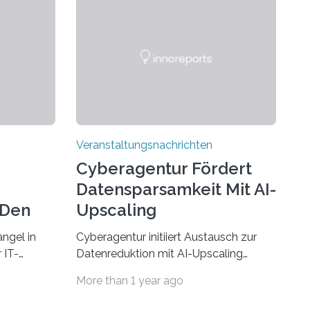
Veranstaltungsnachrichten
Cyberagentur Fördert
Datensparsamkeit Mit AI-
 Den
Upscaling
ngel in
Cyberagentur initiiert Austausch zur
 IT-
Datenreduktion mit AI-Upscaling
? Zum
Partnering Event zum
More than 1 year ago
Forschungsprogramm DDK –
rsität des
Vernetzung für innovative