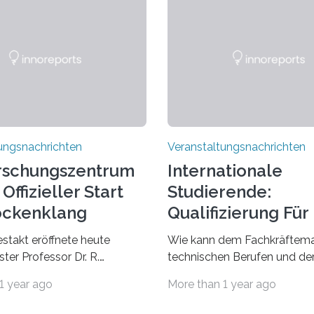
ungsnachrichten
Veranstaltungsnachrichten
rschungszentrum
Internationale
Offizieller Start
Studierende:
ockenklang
Qualifizierung Für
Arbeitsmarkt
estakt eröffnete heute
Wie kann dem Fachkräftema
ter Professor Dr. R.
technischen Berufen und der
Lorz das Cooperative Brain
Branche begegnet werden
1 year ago
More than 1 year ago
nter (CoBIC) auf dem
Beispiel durch internationale
ederrad der Goethe-
Studierende, die an der Unive