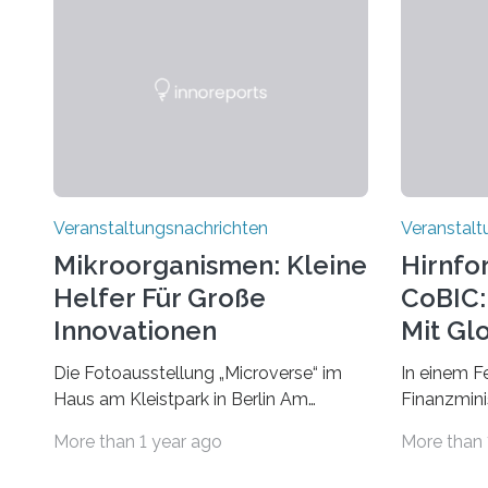
Veranstaltungsnachrichten
Veranstalt
Mikroorganismen: Kleine
Hirnfo
Helfer Für Große
CoBIC: 
Innovationen
Mit Gl
Die Fotoausstellung „Microverse“ im
In einem F
Haus am Kleistpark in Berlin Am
Finanzminis
morgigen Donnerstag wird im Haus am
Alexander 
More than 1 year ago
More than 
Kleistpark, Berlin-Schöneberg, die
Imaging Ce
Ausstellung „Microverse“ mit Arbeiten
Campus Ni