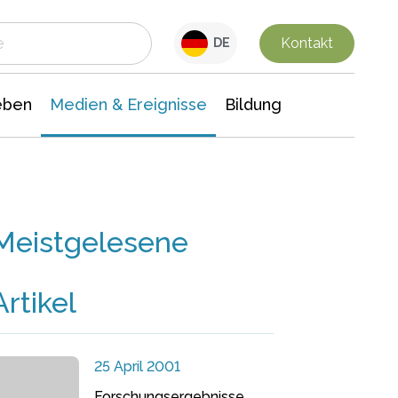
 Leben
Medien & Ereignisse
Interdisziplinäre Forschung
Veranstaltungsnachrichten
n Chemie
Gesellschaftswissenschaften
Kontakt
DE
eben
Medien & Ereignisse
Bildung
Meistgelesene
Artikel
25 April 2001
Forschungsergebnisse