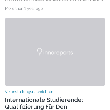
Imaging Center (CoBIC) auf dem Campus Niederrad
More than 1 year ago
der Goethe-Universität Frankfurt. Das CoBIC ist eine
Kooperation der Goethe-Universität, des Max-Planck-
Instituts für empirische Ästhetik sowie des Ernst
Strüngmann Instituts. Es bietet den Forschenden
direkten Zugang zu einer Vielzahl hochmoderner
Spitzentechnologien, mit der die Funktionsweise des
Gehirns besser verstanden und innovative Therapien
für neurologische und psychiatrische Erkrankungen
entwickelt werden können. Die hochmodernen Geräte
sind eingebaut, die Büros sind eingerichtet…
Veranstaltungsnachrichten
Internationale Studierende:
Qualifizierung Für Den