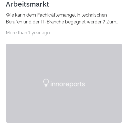
Arbeitsmarkt
Wie kann dem Fachkräftemangel in technischen
Berufen und der IT-Branche begegnet werden? Zum
Beispiel durch internationale Studierende, die an der
More than 1 year ago
Universität des Saarlandes und der Hochschule für
Technik und Wirtschaft des Saarlandes (htw saar) in
den MINT-Fächern ausgebildet werden und im
Anschluss in den hiesigen Arbeitsmarkt integriert
werden. Damit dies künftig noch besser gelingt, fördert
der Deutsche Akademische Austauschdienst beide
saarländischen Hochschulen im Gemeinschaftsprojekt
„QUAZAR“ mit insgesamt 1,15 Millionen Euro über vier
Jahre. Die Auftaktveranstaltung für das Förderprojekt
findet am…