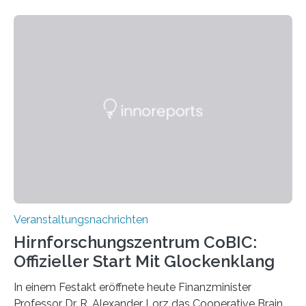
Linkersdorff eröffnet. Die gezeigten Fotografien sind
Momentaufnahmen, die den Verfallsprozess von
Pflanzen festhalten. Die Künstlerin setzt in den
großformatigen Bildern die Schönheit, das Werden und
Vergehen der Natur künstlerisch wirkungsvoll in Szene.
Künstlerisch-wissenschaftliche Kollaboration im HU-
Labor für Mikrobiologie Für das Projekt „Microverse“ hat
Kathrin Linkersdorff gemeinsam mit der Mikrobiologin
Prof. Dr. Regine Hengge vom…
Veranstaltungsnachrichten
Hirnforschungszentrum CoBIC:
Offizieller Start Mit Glockenklang
In einem Festakt eröffnete heute Finanzminister
Professor Dr. R. Alexander Lorz das Cooperative Brain