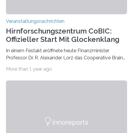
Veranstaltungsnachrichten
Hirnforschungszentrum CoBIC:
Offizieller Start Mit Glockenklang
In einem Festakt eröffnete heute Finanzminister
Professor Dr. R. Alexander Lorz das Cooperative Brain
Imaging Center (CoBIC) auf dem Campus Niederrad
More than 1 year ago
der Goethe-Universität Frankfurt. Das CoBIC ist eine
Kooperation der Goethe-Universität, des Max-Planck-
Instituts für empirische Ästhetik sowie des Ernst
Strüngmann Instituts. Es bietet den Forschenden
direkten Zugang zu einer Vielzahl hochmoderner
Spitzentechnologien, mit der die Funktionsweise des
Gehirns besser verstanden und innovative Therapien
für neurologische und psychiatrische Erkrankungen
entwickelt werden können. Die hochmodernen Geräte