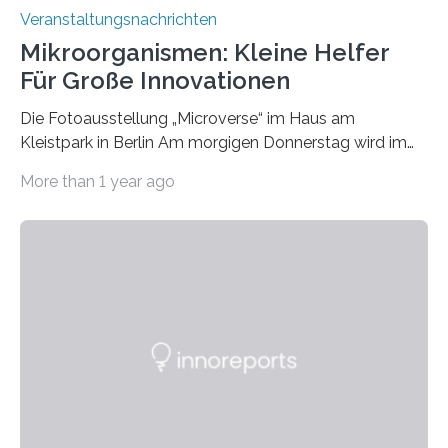
Veranstaltungsnachrichten
Mikroorganismen: Kleine Helfer
Für Große Innovationen
Die Fotoausstellung „Microverse“ im Haus am
Kleistpark in Berlin Am morgigen Donnerstag wird im
Haus am Kleistpark, Berlin-Schöneberg, die Ausstellung
More than 1 year ago
„Microverse“ mit Arbeiten der Fotografin Kathrin
Linkersdorff eröffnet. Die gezeigten Fotografien sind
Momentaufnahmen, die den Verfallsprozess von
Pflanzen festhalten. Die Künstlerin setzt in den
großformatigen Bildern die Schönheit, das Werden und
Vergehen der Natur künstlerisch wirkungsvoll in Szene.
Künstlerisch-wissenschaftliche Kollaboration im HU-
Labor für Mikrobiologie Für das Projekt „Microverse“ hat
Kathrin Linkersdorff gemeinsam mit der Mikrobiologin
Prof. Dr. Regine Hengge vom…