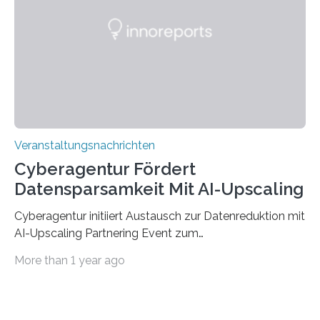
saarländischen Hochschulen im Gemeinschaftsprojekt
„QUAZAR“ mit insgesamt 1,15 Millionen Euro über vier
Jahre. Die Auftaktveranstaltung für das Förderprojekt
findet am…
Veranstaltungsnachrichten
Cyberagentur Fördert
Datensparsamkeit Mit AI-Upscaling
Cyberagentur initiiert Austausch zur Datenreduktion mit
AI-Upscaling Partnering Event zum
Forschungsprogramm DDK – Vernetzung für
More than 1 year ago
innovative DatenverarbeitungDie Agentur für
Innovation in der Cybersicherheit GmbH (Cyberagentur)
lädt zum virtuellen Partnering Event des
Forschungsprogramms DDK ein. Im Fokus steht die