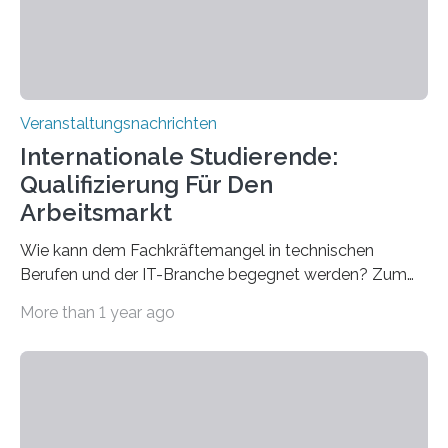
sind eingebaut, die Büros sind eingerichtet…
Veranstaltungsnachrichten
Internationale Studierende:
Qualifizierung Für Den
Arbeitsmarkt
Wie kann dem Fachkräftemangel in technischen
Berufen und der IT-Branche begegnet werden? Zum
Beispiel durch internationale Studierende, die an der
More than 1 year ago
Universität des Saarlandes und der Hochschule für
Technik und Wirtschaft des Saarlandes (htw saar) in
den MINT-Fächern ausgebildet werden und im
Anschluss in den hiesigen Arbeitsmarkt integriert
werden. Damit dies künftig noch besser gelingt, fördert
der Deutsche Akademische Austauschdienst beide