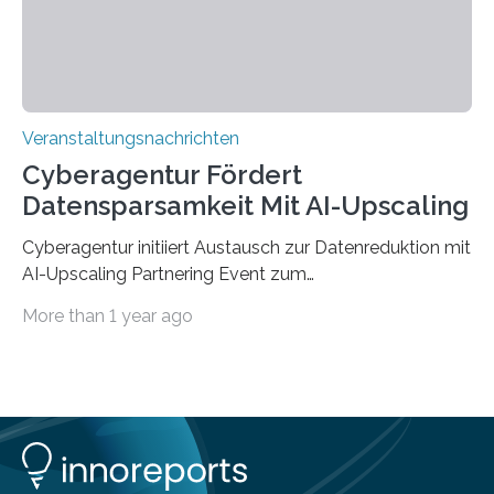
findet am…
Veranstaltungsnachrichten
Cyberagentur Fördert
Datensparsamkeit Mit AI-Upscaling
Cyberagentur initiiert Austausch zur Datenreduktion mit
AI-Upscaling Partnering Event zum
Forschungsprogramm DDK – Vernetzung für
More than 1 year ago
innovative DatenverarbeitungDie Agentur für
Innovation in der Cybersicherheit GmbH (Cyberagentur)
lädt zum virtuellen Partnering Event des
Forschungsprogramms DDK ein. Im Fokus steht die
Entwicklung von Technologien zur gezielten
Datenreduktion und Rekonstruktion in schwierigen
Kommunikationsumgebungen. Das Event dient der