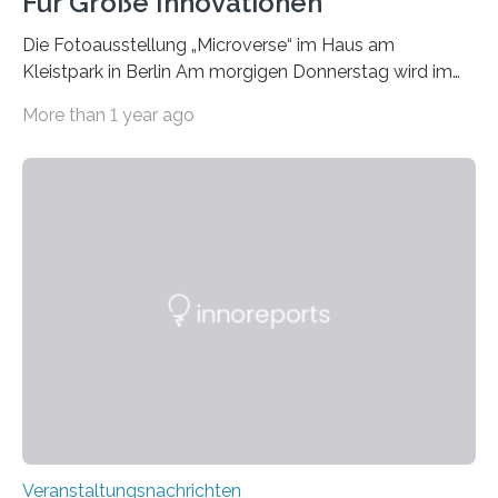
Für Große Innovationen
Die Fotoausstellung „Microverse“ im Haus am
Kleistpark in Berlin Am morgigen Donnerstag wird im
Haus am Kleistpark, Berlin-Schöneberg, die Ausstellung
More than 1 year ago
„Microverse“ mit Arbeiten der Fotografin Kathrin
Linkersdorff eröffnet. Die gezeigten Fotografien sind
Momentaufnahmen, die den Verfallsprozess von
Pflanzen festhalten. Die Künstlerin setzt in den
großformatigen Bildern die Schönheit, das Werden und
Vergehen der Natur künstlerisch wirkungsvoll in Szene.
Künstlerisch-wissenschaftliche Kollaboration im HU-
Labor für Mikrobiologie Für das Projekt „Microverse“ hat
Kathrin Linkersdorff gemeinsam mit der Mikrobiologin
Prof. Dr. Regine Hengge vom…
Veranstaltungsnachrichten