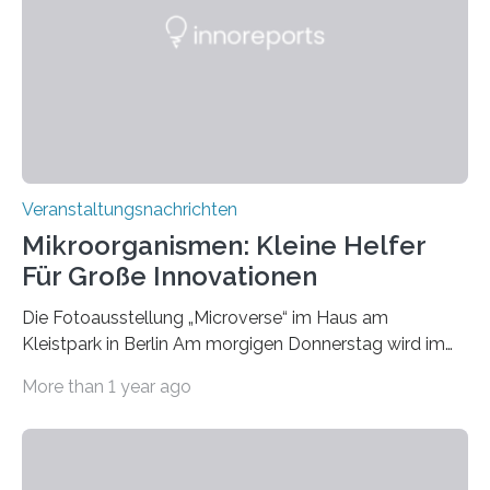
Veranstaltungsnachrichten
Mikroorganismen: Kleine Helfer
Für Große Innovationen
Die Fotoausstellung „Microverse“ im Haus am
Kleistpark in Berlin Am morgigen Donnerstag wird im
Haus am Kleistpark, Berlin-Schöneberg, die Ausstellung
More than 1 year ago
„Microverse“ mit Arbeiten der Fotografin Kathrin
Linkersdorff eröffnet. Die gezeigten Fotografien sind
Momentaufnahmen, die den Verfallsprozess von
Pflanzen festhalten. Die Künstlerin setzt in den