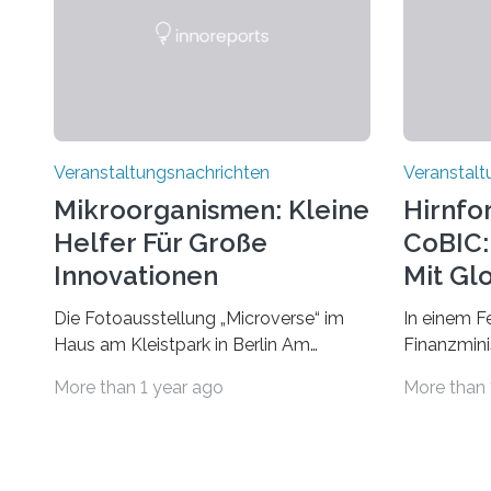
Veranstaltungsnachrichten
Veranstalt
Mikroorganismen: Kleine
Hirnfo
Helfer Für Große
CoBIC: 
Innovationen
Mit Gl
Die Fotoausstellung „Microverse“ im
In einem F
Haus am Kleistpark in Berlin Am
Finanzminis
morgigen Donnerstag wird im Haus am
Alexander 
More than 1 year ago
More than 
Kleistpark, Berlin-Schöneberg, die
Imaging Ce
Ausstellung „Microverse“ mit Arbeiten
Campus Ni
der Fotografin Kathrin Linkersdorff
Universität
eröffnet. Die gezeigten Fotografien sind
eine Koope