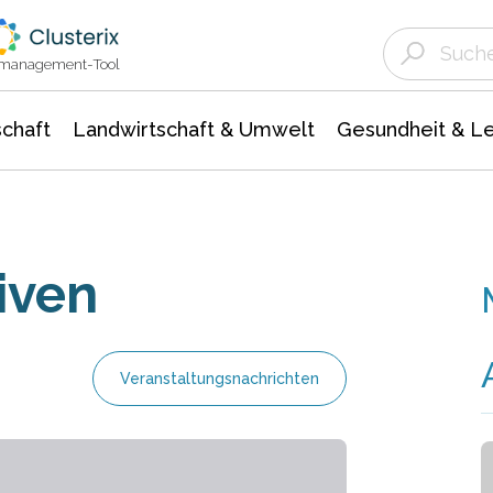
Landwirtschaft & Umwelt
Gesundheit &
Agrar- Forstwissenschaften
Unternehmensmeldungen
Biowissenschafte
Ökologie Umwelt- Naturschutz
ktmanagement-Tool
chaft
Landwirtschaft & Umwelt
Gesundheit & L
iven
Veranstaltungsnachrichten