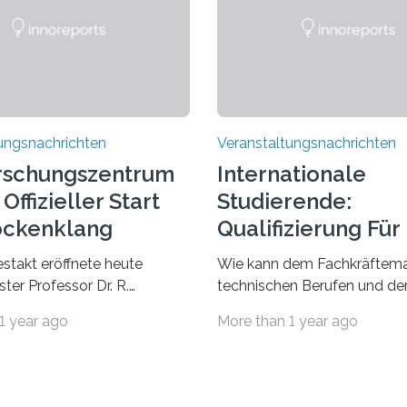
ungsnachrichten
Veranstaltungsnachrichten
rschungszentrum
Internationale
Offizieller Start
Studierende:
ockenklang
Qualifizierung Für
Arbeitsmarkt
estakt eröffnete heute
Wie kann dem Fachkräftema
ter Professor Dr. R.
technischen Berufen und der
Lorz das Cooperative Brain
Branche begegnet werden
1 year ago
More than 1 year ago
nter (CoBIC) auf dem
Beispiel durch internationale
ederrad der Goethe-
Studierende, die an der Unive
 Frankfurt. Das CoBIC ist
Saarlandes und der Hochsch
ration der Goethe-
Technik und Wirtschaft des