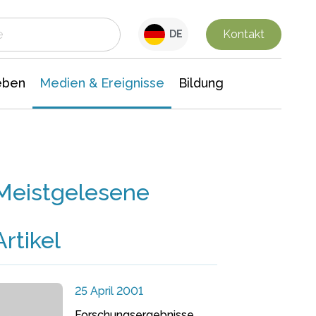
 Leben
Medien & Ereignisse
Interdisziplinäre Forschung
Veranstaltungsnachrichten
n Chemie
Gesellschaftswissenschaften
Kontakt
DE
eben
Medien & Ereignisse
Bildung
Meistgelesene
Artikel
25 April 2001
Forschungsergebnisse