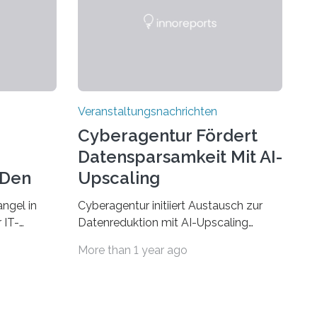
Veranstaltungsnachrichten
Cyberagentur Fördert
Datensparsamkeit Mit AI-
 Den
Upscaling
ngel in
Cyberagentur initiiert Austausch zur
 IT-
Datenreduktion mit AI-Upscaling
? Zum
Partnering Event zum
More than 1 year ago
Forschungsprogramm DDK –
rsität des
Vernetzung für innovative
ule für
DatenverarbeitungDie Agentur für
 Saarlandes
Innovation in der Cybersicherheit