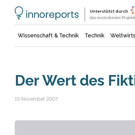
Wissenschaft & Technik
Informationstechnologie
Energie & Elektrotechnik
Unterstützt durch
das revolutionäre Proje
Wissenschaft & Technik
Technik
Weltwirts
Der Wert des Fikt
19 November 2007