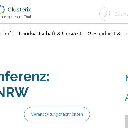
Landwirtschaft & Umwelt
Gesundheit &
Agrar- Forstwissenschaften
Unternehmensmeldungen
Biowissenschafte
Ökologie Umwelt- Naturschutz
ktmanagement-Tool
chaft
Landwirtschaft & Umwelt
Gesundheit & L
ferenz:
 NRW
Veranstaltungsnachrichten