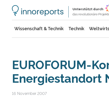
Wissenschaft & Technik
Informationstechnologie
Energie & Elektrotechnik
Unterstützt durch
das revolutionäre Proje
Wissenschaft & Technik
Technik
Weltwirts
EUROFORUM-Kon
Energiestandort
16 November 2007