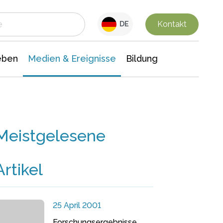
 Leben
Medien & Ereignisse
Interdisziplinäre Forschung
Veranstaltungsnachrichten
n Chemie
Gesellschaftswissenschaften
Kontakt
DE
eben
Medien & Ereignisse
Bildung
Meistgelesene
Artikel
25 April 2001
Forschungsergebnisse