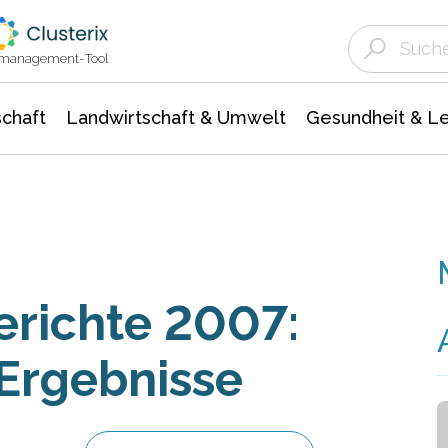
Landwirtschaft & Umwelt
Gesundheit &
Agrar- Forstwissenschaften
Unternehmensmeldungen
Biowissenschafte
Ökologie Umwelt- Naturschutz
ktmanagement-Tool
chaft
Landwirtschaft & Umwelt
Gesundheit & L
erichte 2007:
 Ergebnisse