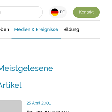
 Leben
Medien & Ereignisse
Interdisziplinäre Forschung
Veranstaltungsnachrichten
n Chemie
Gesellschaftswissenschaften
Kontakt
DE
eben
Medien & Ereignisse
Bildung
Meistgelesene
Artikel
25 April 2001
Forschungsergebnisse