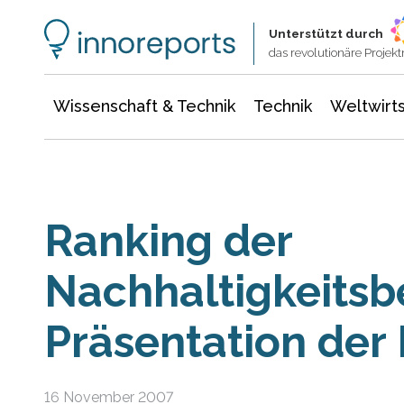
Wissenschaft & Technik
Informationstechnologie
Energie & Elektrotechnik
Unterstützt durch
das revolutionäre Proje
Wissenschaft & Technik
Technik
Weltwirts
Ranking der
Nachhaltigkeitsb
Präsentation der
16 November 2007