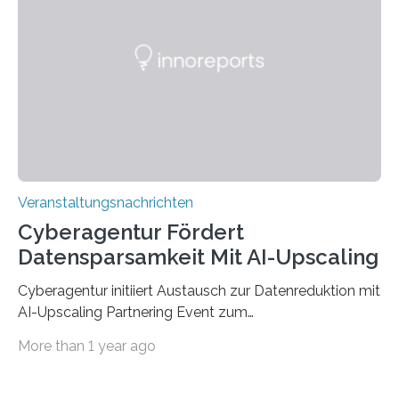
der Deutsche Akademische Austauschdienst beide
saarländischen Hochschulen im Gemeinschaftsprojekt
„QUAZAR“ mit insgesamt 1,15 Millionen Euro über vier
Jahre. Die Auftaktveranstaltung für das Förderprojekt
findet am…
Veranstaltungsnachrichten
Cyberagentur Fördert
Datensparsamkeit Mit AI-Upscaling
Cyberagentur initiiert Austausch zur Datenreduktion mit
AI-Upscaling Partnering Event zum
Forschungsprogramm DDK – Vernetzung für
More than 1 year ago
innovative DatenverarbeitungDie Agentur für
Innovation in der Cybersicherheit GmbH (Cyberagentur)
lädt zum virtuellen Partnering Event des