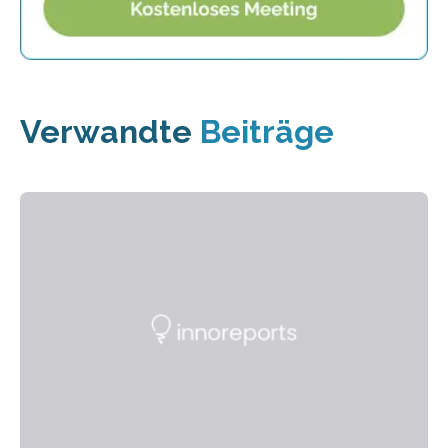
Verwandte
Beiträge