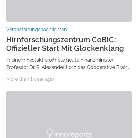
Veranstaltungsnachrichten
Hirnforschungszentrum CoBIC:
Offizieller Start Mit Glockenklang
In einem Festakt eröffnete heute Finanzminister
Professor Dr. R. Alexander Lorz das Cooperative Brain
Imaging Center (CoBIC) auf dem Campus Niederrad
More than 1 year ago
der Goethe-Universität Frankfurt. Das CoBIC ist eine
Kooperation der Goethe-Universität, des Max-Planck-
Instituts für empirische Ästhetik sowie des Ernst
Strüngmann Instituts. Es bietet den Forschenden
direkten Zugang zu einer Vielzahl hochmoderner
Spitzentechnologien, mit der die Funktionsweise des
Gehirns besser verstanden und innovative Therapien
für neurologische und psychiatrische Erkrankungen