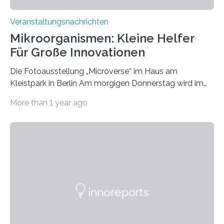
Veranstaltungsnachrichten
Mikroorganismen: Kleine Helfer
Für Große Innovationen
Die Fotoausstellung „Microverse“ im Haus am
Kleistpark in Berlin Am morgigen Donnerstag wird im
Haus am Kleistpark, Berlin-Schöneberg, die Ausstellung
More than 1 year ago
„Microverse“ mit Arbeiten der Fotografin Kathrin
Linkersdorff eröffnet. Die gezeigten Fotografien sind
Momentaufnahmen, die den Verfallsprozess von
Pflanzen festhalten. Die Künstlerin setzt in den
großformatigen Bildern die Schönheit, das Werden und
Vergehen der Natur künstlerisch wirkungsvoll in Szene.
Künstlerisch-wissenschaftliche Kollaboration im HU-
Labor für Mikrobiologie Für das Projekt „Microverse“ hat
Kathrin Linkersdorff gemeinsam mit der Mikrobiologin
Prof. Dr. Regine Hengge vom…