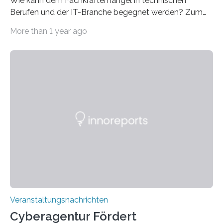
Wie kann dem Fachkräftemangel in technischen
Berufen und der IT-Branche begegnet werden? Zum
Beispiel durch internationale Studierende, die an der
More than 1 year ago
Universität des Saarlandes und der Hochschule für
Technik und Wirtschaft des Saarlandes (htw saar) in
den MINT-Fächern ausgebildet werden und im
Anschluss in den hiesigen Arbeitsmarkt integriert
werden. Damit dies künftig noch besser gelingt, fördert
der Deutsche Akademische Austauschdienst beide
saarländischen Hochschulen im Gemeinschaftsprojekt
„QUAZAR“ mit insgesamt 1,15 Millionen Euro über vier
Jahre. Die Auftaktveranstaltung für das Förderprojekt
findet am…
Veranstaltungsnachrichten
Cyberagentur Fördert