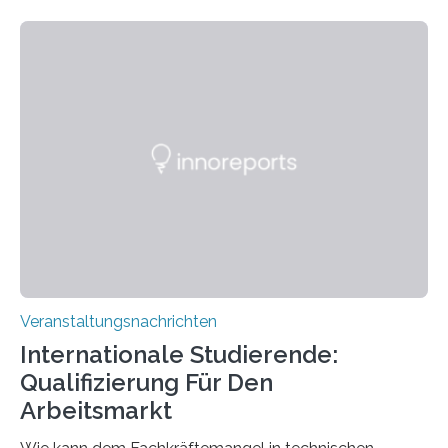
Kooperation der Goethe-Universität, des Max-Planck-
Instituts für empirische Ästhetik sowie des Ernst
Strüngmann Instituts. Es bietet den Forschenden
direkten Zugang zu einer Vielzahl hochmoderner
Spitzentechnologien, mit der die Funktionsweise des
Gehirns besser verstanden und innovative Therapien
für neurologische und psychiatrische Erkrankungen
entwickelt werden können. Die hochmodernen Geräte
sind eingebaut, die Büros sind eingerichtet…
Veranstaltungsnachrichten
Internationale Studierende:
Qualifizierung Für Den
Arbeitsmarkt