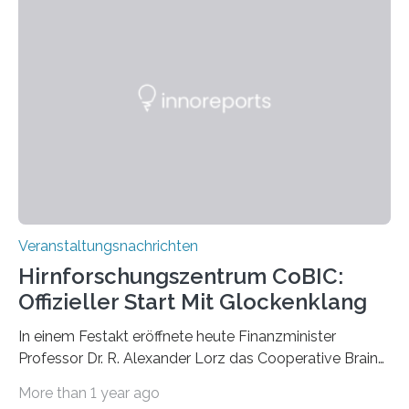
Pflanzen festhalten. Die Künstlerin setzt in den
großformatigen Bildern die Schönheit, das Werden und
Vergehen der Natur künstlerisch wirkungsvoll in Szene.
Künstlerisch-wissenschaftliche Kollaboration im HU-
Labor für Mikrobiologie Für das Projekt „Microverse“ hat
Kathrin Linkersdorff gemeinsam mit der Mikrobiologin
Prof. Dr. Regine Hengge vom…
Veranstaltungsnachrichten
Hirnforschungszentrum CoBIC:
Offizieller Start Mit Glockenklang
In einem Festakt eröffnete heute Finanzminister
Professor Dr. R. Alexander Lorz das Cooperative Brain
Imaging Center (CoBIC) auf dem Campus Niederrad
More than 1 year ago
der Goethe-Universität Frankfurt. Das CoBIC ist eine