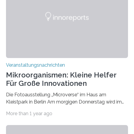
Veranstaltungsnachrichten
Mikroorganismen: Kleine Helfer
Für Große Innovationen
Die Fotoausstellung „Microverse“ im Haus am
Kleistpark in Berlin Am morgigen Donnerstag wird im
Haus am Kleistpark, Berlin-Schöneberg, die Ausstellung
More than 1 year ago
„Microverse“ mit Arbeiten der Fotografin Kathrin
Linkersdorff eröffnet. Die gezeigten Fotografien sind
Momentaufnahmen, die den Verfallsprozess von