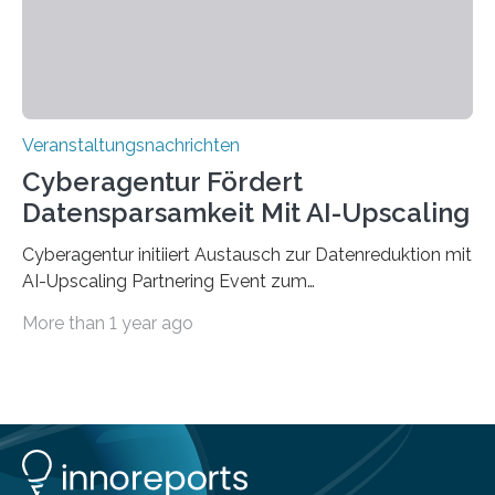
findet am…
Veranstaltungsnachrichten
Cyberagentur Fördert
Datensparsamkeit Mit AI-Upscaling
Cyberagentur initiiert Austausch zur Datenreduktion mit
AI-Upscaling Partnering Event zum
Forschungsprogramm DDK – Vernetzung für
More than 1 year ago
innovative DatenverarbeitungDie Agentur für
Innovation in der Cybersicherheit GmbH (Cyberagentur)
lädt zum virtuellen Partnering Event des
Forschungsprogramms DDK ein. Im Fokus steht die
Entwicklung von Technologien zur gezielten
Datenreduktion und Rekonstruktion in schwierigen
Kommunikationsumgebungen. Das Event dient der