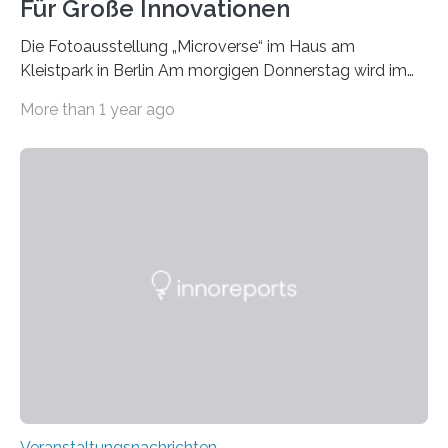
Für Große Innovationen
Die Fotoausstellung „Microverse“ im Haus am
Kleistpark in Berlin Am morgigen Donnerstag wird im
Haus am Kleistpark, Berlin-Schöneberg, die Ausstellung
More than 1 year ago
„Microverse“ mit Arbeiten der Fotografin Kathrin
Linkersdorff eröffnet. Die gezeigten Fotografien sind
Momentaufnahmen, die den Verfallsprozess von
Pflanzen festhalten. Die Künstlerin setzt in den
großformatigen Bildern die Schönheit, das Werden und
Vergehen der Natur künstlerisch wirkungsvoll in Szene.
Künstlerisch-wissenschaftliche Kollaboration im HU-
Labor für Mikrobiologie Für das Projekt „Microverse“ hat
Kathrin Linkersdorff gemeinsam mit der Mikrobiologin
Prof. Dr. Regine Hengge vom…
Veranstaltungsnachrichten