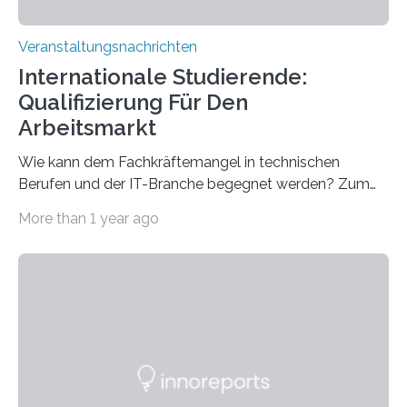
Veranstaltungsnachrichten
Internationale Studierende:
Qualifizierung Für Den
Arbeitsmarkt
Wie kann dem Fachkräftemangel in technischen
Berufen und der IT-Branche begegnet werden? Zum
Beispiel durch internationale Studierende, die an der
More than 1 year ago
Universität des Saarlandes und der Hochschule für
Technik und Wirtschaft des Saarlandes (htw saar) in
den MINT-Fächern ausgebildet werden und im
Anschluss in den hiesigen Arbeitsmarkt integriert
werden. Damit dies künftig noch besser gelingt, fördert
der Deutsche Akademische Austauschdienst beide
saarländischen Hochschulen im Gemeinschaftsprojekt
„QUAZAR“ mit insgesamt 1,15 Millionen Euro über vier
Jahre. Die Auftaktveranstaltung für das Förderprojekt