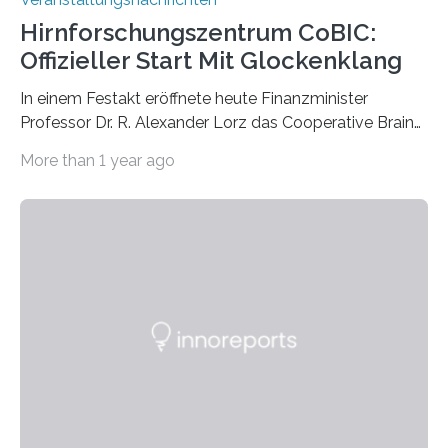
Hirnforschungszentrum CoBIC:
Offizieller Start Mit Glockenklang
In einem Festakt eröffnete heute Finanzminister
Professor Dr. R. Alexander Lorz das Cooperative Brain
Imaging Center (CoBIC) auf dem Campus Niederrad
More than 1 year ago
der Goethe-Universität Frankfurt. Das CoBIC ist eine
Kooperation der Goethe-Universität, des Max-Planck-
Instituts für empirische Ästhetik sowie des Ernst
Strüngmann Instituts. Es bietet den Forschenden
direkten Zugang zu einer Vielzahl hochmoderner
Spitzentechnologien, mit der die Funktionsweise des
Gehirns besser verstanden und innovative Therapien
für neurologische und psychiatrische Erkrankungen
entwickelt werden können. Die hochmodernen Geräte
sind eingebaut, die Büros sind eingerichtet…