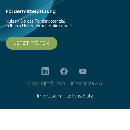
Cyberagentur organisiert am 25. März 2025, von 14:00
bis 16:00 Uhr, ein virtuelles Partnering Event zum
Fördermittelprüfung
Forschungsprogramm „Datenrekonstruktion…
Nutzen Sie das Förderpotenzial
in Ihrem Unternehmen optimal aus?
JETZT PRÜFEN
Copyright © 2026 - innoscripta AG
Impressum
Datenschutz