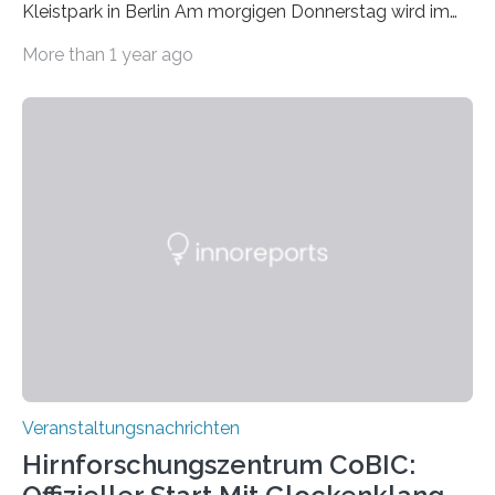
Kleistpark in Berlin Am morgigen Donnerstag wird im
Haus am Kleistpark, Berlin-Schöneberg, die Ausstellung
More than 1 year ago
„Microverse“ mit Arbeiten der Fotografin Kathrin
Linkersdorff eröffnet. Die gezeigten Fotografien sind
Momentaufnahmen, die den Verfallsprozess von
Pflanzen festhalten. Die Künstlerin setzt in den
großformatigen Bildern die Schönheit, das Werden und
Vergehen der Natur künstlerisch wirkungsvoll in Szene.
Künstlerisch-wissenschaftliche Kollaboration im HU-
Labor für Mikrobiologie Für das Projekt „Microverse“ hat
Kathrin Linkersdorff gemeinsam mit der Mikrobiologin
Prof. Dr. Regine Hengge vom…
Veranstaltungsnachrichten
Hirnforschungszentrum CoBIC: