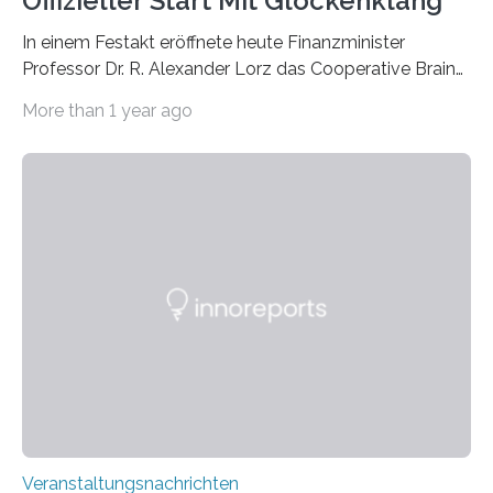
Offizieller Start Mit Glockenklang
In einem Festakt eröffnete heute Finanzminister
Professor Dr. R. Alexander Lorz das Cooperative Brain
Imaging Center (CoBIC) auf dem Campus Niederrad
More than 1 year ago
der Goethe-Universität Frankfurt. Das CoBIC ist eine
Kooperation der Goethe-Universität, des Max-Planck-
Instituts für empirische Ästhetik sowie des Ernst
Strüngmann Instituts. Es bietet den Forschenden
direkten Zugang zu einer Vielzahl hochmoderner
Spitzentechnologien, mit der die Funktionsweise des
Gehirns besser verstanden und innovative Therapien
für neurologische und psychiatrische Erkrankungen
entwickelt werden können. Die hochmodernen Geräte
sind eingebaut, die Büros sind eingerichtet…
Veranstaltungsnachrichten