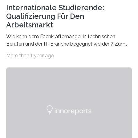
Internationale Studierende:
Qualifizierung Für Den
Arbeitsmarkt
Wie kann dem Fachkräftemangel in technischen
Berufen und der IT-Branche begegnet werden? Zum
Beispiel durch internationale Studierende, die an der
More than 1 year ago
Universität des Saarlandes und der Hochschule für
Technik und Wirtschaft des Saarlandes (htw saar) in
den MINT-Fächern ausgebildet werden und im
Anschluss in den hiesigen Arbeitsmarkt integriert
werden. Damit dies künftig noch besser gelingt, fördert
der Deutsche Akademische Austauschdienst beide
saarländischen Hochschulen im Gemeinschaftsprojekt
„QUAZAR“ mit insgesamt 1,15 Millionen Euro über vier
Jahre. Die Auftaktveranstaltung für das Förderprojekt
findet am…