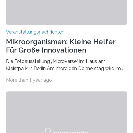
Veranstaltungsnachrichten
Mikroorganismen: Kleine Helfer
Für Große Innovationen
Die Fotoausstellung „Microverse“ im Haus am
Kleistpark in Berlin Am morgigen Donnerstag wird im
Haus am Kleistpark, Berlin-Schöneberg, die Ausstellung
More than 1 year ago
„Microverse“ mit Arbeiten der Fotografin Kathrin
Linkersdorff eröffnet. Die gezeigten Fotografien sind
Momentaufnahmen, die den Verfallsprozess von
Pflanzen festhalten. Die Künstlerin setzt in den
großformatigen Bildern die Schönheit, das Werden und
Vergehen der Natur künstlerisch wirkungsvoll in Szene.
Künstlerisch-wissenschaftliche Kollaboration im HU-
Labor für Mikrobiologie Für das Projekt „Microverse“ hat