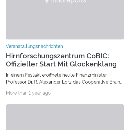
Kathrin Linkersdorff gemeinsam mit der Mikrobiologin
Prof. Dr. Regine Hengge vom…
Veranstaltungsnachrichten
Hirnforschungszentrum CoBIC:
Offizieller Start Mit Glockenklang
In einem Festakt eröffnete heute Finanzminister
Professor Dr. R. Alexander Lorz das Cooperative Brain
Imaging Center (CoBIC) auf dem Campus Niederrad
More than 1 year ago
der Goethe-Universität Frankfurt. Das CoBIC ist eine
Kooperation der Goethe-Universität, des Max-Planck-
Instituts für empirische Ästhetik sowie des Ernst
Strüngmann Instituts. Es bietet den Forschenden
direkten Zugang zu einer Vielzahl hochmoderner