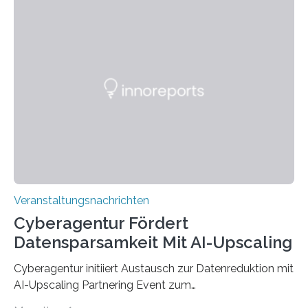
den MINT-Fächern ausgebildet werden und im
Anschluss in den hiesigen Arbeitsmarkt integriert
werden. Damit dies künftig noch besser gelingt, fördert
der Deutsche Akademische Austauschdienst beide
saarländischen Hochschulen im Gemeinschaftsprojekt
„QUAZAR“ mit insgesamt 1,15 Millionen Euro über vier
Jahre. Die Auftaktveranstaltung für das Förderprojekt
findet am…
Veranstaltungsnachrichten
Cyberagentur Fördert
Datensparsamkeit Mit AI-Upscaling
Cyberagentur initiiert Austausch zur Datenreduktion mit
AI-Upscaling Partnering Event zum
Forschungsprogramm DDK – Vernetzung für