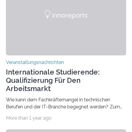
Spitzentechnologien, mit der die Funktionsweise des
Gehirns besser verstanden und innovative Therapien
für neurologische und psychiatrische Erkrankungen
entwickelt werden können. Die hochmodernen Geräte
sind eingebaut, die Büros sind eingerichtet…
Veranstaltungsnachrichten
Internationale Studierende:
Qualifizierung Für Den
Arbeitsmarkt
Wie kann dem Fachkräftemangel in technischen
Berufen und der IT-Branche begegnet werden? Zum
Beispiel durch internationale Studierende, die an der
More than 1 year ago
Universität des Saarlandes und der Hochschule für
Technik und Wirtschaft des Saarlandes (htw saar) in