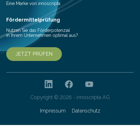
Vorbereitung der Programmausschreibung. Die
Eine Marke von innoscripta
Cyberagentur organisiert am 25. März 2025, von 14:00
bis 16:00 Uhr, ein virtuelles Partnering Event zum
Fördermittelprüfung
Forschungsprogramm „Datenrekonstruktion…
Nutzen Sie das Förderpotenzial
in Ihrem Unternehmen optimal aus?
JETZT PRÜFEN
Copyright © 2026 - innoscripta AG
Impressum
Datenschutz