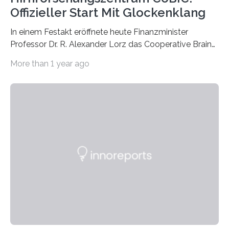
Offizieller Start Mit Glockenklang
In einem Festakt eröffnete heute Finanzminister
Professor Dr. R. Alexander Lorz das Cooperative Brain
Imaging Center (CoBIC) auf dem Campus Niederrad
More than 1 year ago
der Goethe-Universität Frankfurt. Das CoBIC ist eine
Kooperation der Goethe-Universität, des Max-Planck-
Instituts für empirische Ästhetik sowie des Ernst
Strüngmann Instituts. Es bietet den Forschenden
direkten Zugang zu einer Vielzahl hochmoderner
Spitzentechnologien, mit der die Funktionsweise des
Gehirns besser verstanden und innovative Therapien
für neurologische und psychiatrische Erkrankungen
entwickelt werden können. Die hochmodernen Geräte
sind eingebaut, die Büros sind eingerichtet…