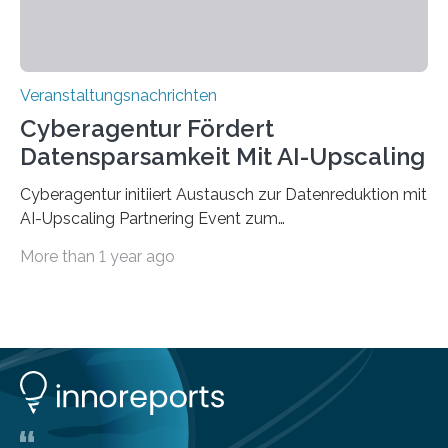
Veranstaltungsnachrichten
Cyberagentur Fördert
Datensparsamkeit Mit AI-Upscaling
Cyberagentur initiiert Austausch zur Datenreduktion mit
AI-Upscaling Partnering Event zum
Forschungsprogramm DDK – Vernetzung für
More than 1 year ago
innovative DatenverarbeitungDie Agentur für
Innovation in der Cybersicherheit GmbH (Cyberagentur)
lädt zum virtuellen Partnering Event des
Forschungsprogramms DDK ein. Im Fokus steht die
Entwicklung von Technologien zur gezielten
Datenreduktion und Rekonstruktion in schwierigen
Kommunikationsumgebungen. Das Event dient der
Vernetzung potenzieller Forschungspartner und der