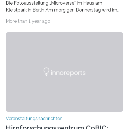
Die Fotoausstellung „Microverse“ im Haus am
Kleistpark in Berlin Am morgigen Donnerstag wird im
Haus am Kleistpark, Berlin-Schöneberg, die Ausstellung
More than 1 year ago
„Microverse“ mit Arbeiten der Fotografin Kathrin
Linkersdorff eröffnet. Die gezeigten Fotografien sind
Momentaufnahmen, die den Verfallsprozess von
Pflanzen festhalten. Die Künstlerin setzt in den
großformatigen Bildern die Schönheit, das Werden und
Vergehen der Natur künstlerisch wirkungsvoll in Szene.
Künstlerisch-wissenschaftliche Kollaboration im HU-
Labor für Mikrobiologie Für das Projekt „Microverse“ hat
Kathrin Linkersdorff gemeinsam mit der Mikrobiologin
Prof. Dr. Regine Hengge vom…
Veranstaltungsnachrichten
Hirnforschungszentrum CoBIC: