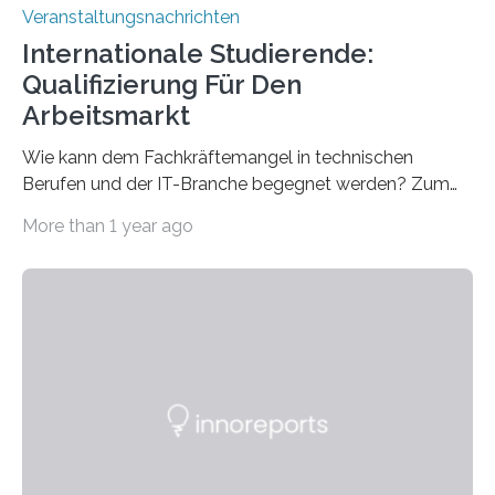
Veranstaltungsnachrichten
Internationale Studierende:
Qualifizierung Für Den
Arbeitsmarkt
Wie kann dem Fachkräftemangel in technischen
Berufen und der IT-Branche begegnet werden? Zum
Beispiel durch internationale Studierende, die an der
More than 1 year ago
Universität des Saarlandes und der Hochschule für
Technik und Wirtschaft des Saarlandes (htw saar) in
den MINT-Fächern ausgebildet werden und im
Anschluss in den hiesigen Arbeitsmarkt integriert
werden. Damit dies künftig noch besser gelingt, fördert
der Deutsche Akademische Austauschdienst beide
saarländischen Hochschulen im Gemeinschaftsprojekt
„QUAZAR“ mit insgesamt 1,15 Millionen Euro über vier
Jahre. Die Auftaktveranstaltung für das Förderprojekt
findet am…