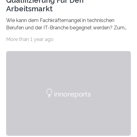
Qualifizierung Für Den
Arbeitsmarkt
Wie kann dem Fachkräftemangel in technischen
Berufen und der IT-Branche begegnet werden? Zum
Beispiel durch internationale Studierende, die an der
More than 1 year ago
Universität des Saarlandes und der Hochschule für
Technik und Wirtschaft des Saarlandes (htw saar) in
den MINT-Fächern ausgebildet werden und im
Anschluss in den hiesigen Arbeitsmarkt integriert
werden. Damit dies künftig noch besser gelingt, fördert
der Deutsche Akademische Austauschdienst beide
saarländischen Hochschulen im Gemeinschaftsprojekt
„QUAZAR“ mit insgesamt 1,15 Millionen Euro über vier
Jahre. Die Auftaktveranstaltung für das Förderprojekt
findet am…