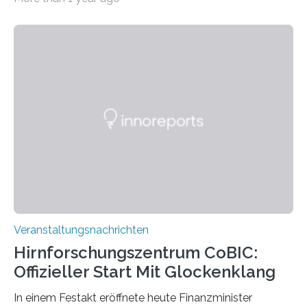
„Microverse“ mit Arbeiten der Fotografin Kathrin
Linkersdorff eröffnet. Die gezeigten Fotografien sind
Momentaufnahmen, die den Verfallsprozess von
Pflanzen festhalten. Die Künstlerin setzt in den
großformatigen Bildern die Schönheit, das Werden und
Vergehen der Natur künstlerisch wirkungsvoll in Szene.
Künstlerisch-wissenschaftliche Kollaboration im HU-
Labor für Mikrobiologie Für das Projekt „Microverse“ hat
Kathrin Linkersdorff gemeinsam mit der Mikrobiologin
Prof. Dr. Regine Hengge vom…
Veranstaltungsnachrichten
Hirnforschungszentrum CoBIC:
Offizieller Start Mit Glockenklang
In einem Festakt eröffnete heute Finanzminister