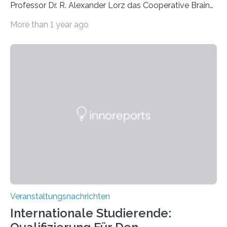
Professor Dr. R. Alexander Lorz das Cooperative Brain
Imaging Center (CoBIC) auf dem Campus Niederrad
More than 1 year ago
der Goethe-Universität Frankfurt. Das CoBIC ist eine
Kooperation der Goethe-Universität, des Max-Planck-
Instituts für empirische Ästhetik sowie des Ernst
Strüngmann Instituts. Es bietet den Forschenden
direkten Zugang zu einer Vielzahl hochmoderner
Spitzentechnologien, mit der die Funktionsweise des
Gehirns besser verstanden und innovative Therapien
für neurologische und psychiatrische Erkrankungen
entwickelt werden können. Die hochmodernen Geräte
sind eingebaut, die Büros sind eingerichtet…
Veranstaltungsnachrichten
Internationale Studierende: