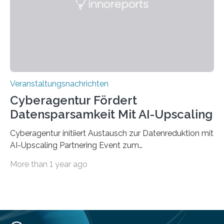
„QUAZAR“ mit insgesamt 1,15 Millionen Euro über vier
Jahre. Die Auftaktveranstaltung für das Förderprojekt
findet am…
Veranstaltungsnachrichten
Cyberagentur Fördert
Datensparsamkeit Mit AI-Upscaling
Cyberagentur initiiert Austausch zur Datenreduktion mit
AI-Upscaling Partnering Event zum
Forschungsprogramm DDK – Vernetzung für
More than 1 year ago
innovative DatenverarbeitungDie Agentur für
Innovation in der Cybersicherheit GmbH (Cyberagentur)
lädt zum virtuellen Partnering Event des
Forschungsprogramms DDK ein. Im Fokus steht die
Entwicklung von Technologien zur gezielten