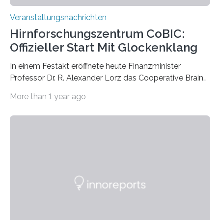
Veranstaltungsnachrichten
Hirnforschungszentrum CoBIC:
Offizieller Start Mit Glockenklang
In einem Festakt eröffnete heute Finanzminister
Professor Dr. R. Alexander Lorz das Cooperative Brain
Imaging Center (CoBIC) auf dem Campus Niederrad
More than 1 year ago
der Goethe-Universität Frankfurt. Das CoBIC ist eine
Kooperation der Goethe-Universität, des Max-Planck-
Instituts für empirische Ästhetik sowie des Ernst
Strüngmann Instituts. Es bietet den Forschenden
direkten Zugang zu einer Vielzahl hochmoderner
Spitzentechnologien, mit der die Funktionsweise des
Gehirns besser verstanden und innovative Therapien
für neurologische und psychiatrische Erkrankungen
entwickelt werden können. Die hochmodernen Geräte
sind eingebaut, die Büros sind eingerichtet…