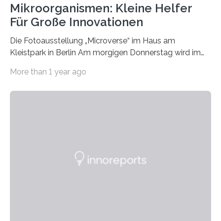
Mikroorganismen: Kleine Helfer
Für Große Innovationen
Die Fotoausstellung „Microverse“ im Haus am
Kleistpark in Berlin Am morgigen Donnerstag wird im
Haus am Kleistpark, Berlin-Schöneberg, die Ausstellung
More than 1 year ago
„Microverse“ mit Arbeiten der Fotografin Kathrin
Linkersdorff eröffnet. Die gezeigten Fotografien sind
Momentaufnahmen, die den Verfallsprozess von
Pflanzen festhalten. Die Künstlerin setzt in den
großformatigen Bildern die Schönheit, das Werden und
Vergehen der Natur künstlerisch wirkungsvoll in Szene.
Künstlerisch-wissenschaftliche Kollaboration im HU-
Labor für Mikrobiologie Für das Projekt „Microverse“ hat
Kathrin Linkersdorff gemeinsam mit der Mikrobiologin
Prof. Dr. Regine Hengge vom…