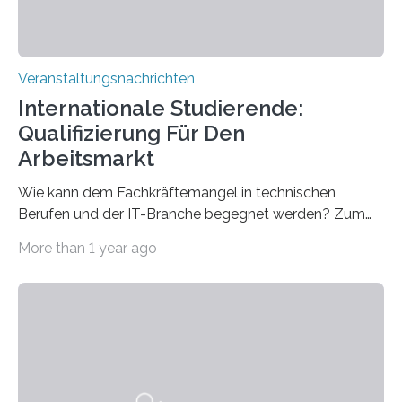
Veranstaltungsnachrichten
Internationale Studierende:
Qualifizierung Für Den
Arbeitsmarkt
Wie kann dem Fachkräftemangel in technischen
Berufen und der IT-Branche begegnet werden? Zum
Beispiel durch internationale Studierende, die an der
More than 1 year ago
Universität des Saarlandes und der Hochschule für
Technik und Wirtschaft des Saarlandes (htw saar) in
den MINT-Fächern ausgebildet werden und im
Anschluss in den hiesigen Arbeitsmarkt integriert
werden. Damit dies künftig noch besser gelingt, fördert
der Deutsche Akademische Austauschdienst beide
saarländischen Hochschulen im Gemeinschaftsprojekt