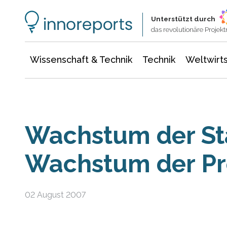
Wissenschaft & Technik
Informationstechnologie
Energie & Elektrotechnik
Unterstützt durch
das revolutionäre Proje
Wissenschaft & Technik
Technik
Weltwirts
Wachstum der St
Wachstum der P
02 August 2007