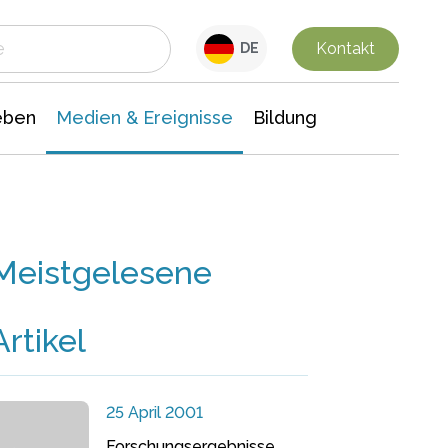
 Leben
Medien & Ereignisse
Interdisziplinäre Forschung
Veranstaltungsnachrichten
n Chemie
Gesellschaftswissenschaften
Kontakt
DE
eben
Medien & Ereignisse
Bildung
Meistgelesene
Artikel
25 April 2001
Forschungsergebnisse