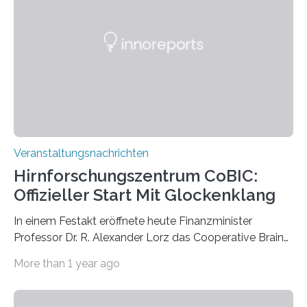
Vergehen der Natur künstlerisch wirkungsvoll in Szene.
Künstlerisch-wissenschaftliche Kollaboration im HU-
Labor für Mikrobiologie Für das Projekt „Microverse“ hat
Kathrin Linkersdorff gemeinsam mit der Mikrobiologin
Prof. Dr. Regine Hengge vom…
Veranstaltungsnachrichten
Hirnforschungszentrum CoBIC:
Offizieller Start Mit Glockenklang
In einem Festakt eröffnete heute Finanzminister
Professor Dr. R. Alexander Lorz das Cooperative Brain
Imaging Center (CoBIC) auf dem Campus Niederrad
More than 1 year ago
der Goethe-Universität Frankfurt. Das CoBIC ist eine
Kooperation der Goethe-Universität, des Max-Planck-
Instituts für empirische Ästhetik sowie des Ernst