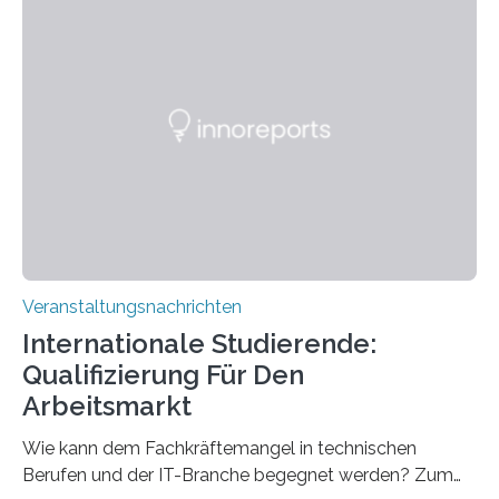
Strüngmann Instituts. Es bietet den Forschenden
direkten Zugang zu einer Vielzahl hochmoderner
Spitzentechnologien, mit der die Funktionsweise des
Gehirns besser verstanden und innovative Therapien
für neurologische und psychiatrische Erkrankungen
entwickelt werden können. Die hochmodernen Geräte
sind eingebaut, die Büros sind eingerichtet…
Veranstaltungsnachrichten
Internationale Studierende:
Qualifizierung Für Den
Arbeitsmarkt
Wie kann dem Fachkräftemangel in technischen
Berufen und der IT-Branche begegnet werden? Zum