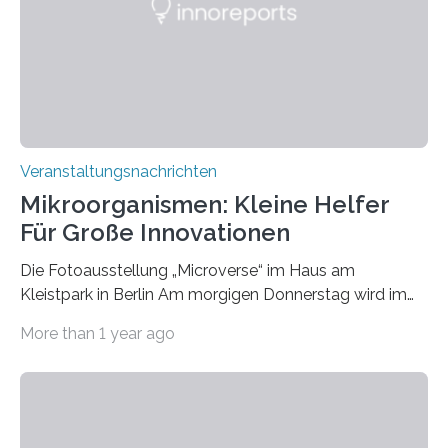
Veranstaltungsnachrichten
Mikroorganismen: Kleine Helfer
Für Große Innovationen
Die Fotoausstellung „Microverse“ im Haus am
Kleistpark in Berlin Am morgigen Donnerstag wird im
Haus am Kleistpark, Berlin-Schöneberg, die Ausstellung
More than 1 year ago
„Microverse“ mit Arbeiten der Fotografin Kathrin
Linkersdorff eröffnet. Die gezeigten Fotografien sind
Momentaufnahmen, die den Verfallsprozess von
Pflanzen festhalten. Die Künstlerin setzt in den
großformatigen Bildern die Schönheit, das Werden und