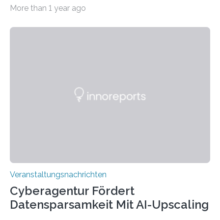
Beispiel durch internationale Studierende, die an der
More than 1 year ago
Universität des Saarlandes und der Hochschule für
Technik und Wirtschaft des Saarlandes (htw saar) in
den MINT-Fächern ausgebildet werden und im
Anschluss in den hiesigen Arbeitsmarkt integriert
werden. Damit dies künftig noch besser gelingt, fördert
der Deutsche Akademische Austauschdienst beide
saarländischen Hochschulen im Gemeinschaftsprojekt
„QUAZAR“ mit insgesamt 1,15 Millionen Euro über vier
Jahre. Die Auftaktveranstaltung für das Förderprojekt
findet am…
Veranstaltungsnachrichten
Cyberagentur Fördert
Datensparsamkeit Mit AI-Upscaling