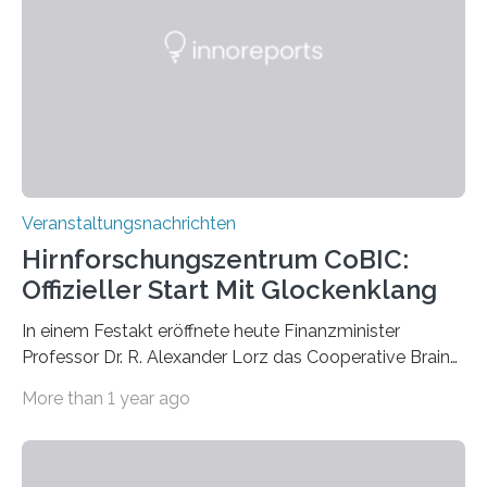
Künstlerisch-wissenschaftliche Kollaboration im HU-
Labor für Mikrobiologie Für das Projekt „Microverse“ hat
Kathrin Linkersdorff gemeinsam mit der Mikrobiologin
Prof. Dr. Regine Hengge vom…
Veranstaltungsnachrichten
Hirnforschungszentrum CoBIC:
Offizieller Start Mit Glockenklang
In einem Festakt eröffnete heute Finanzminister
Professor Dr. R. Alexander Lorz das Cooperative Brain
Imaging Center (CoBIC) auf dem Campus Niederrad
More than 1 year ago
der Goethe-Universität Frankfurt. Das CoBIC ist eine
Kooperation der Goethe-Universität, des Max-Planck-
Instituts für empirische Ästhetik sowie des Ernst