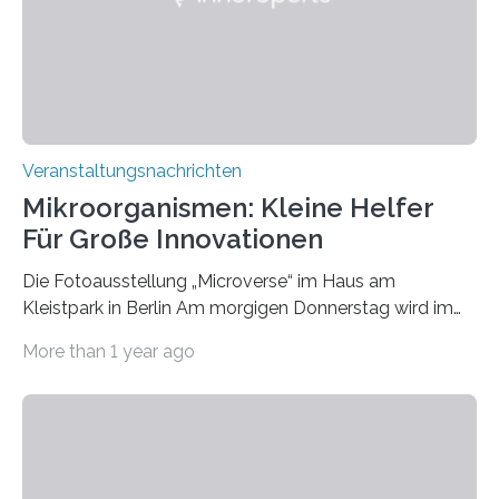
Veranstaltungsnachrichten
Mikroorganismen: Kleine Helfer
Für Große Innovationen
Die Fotoausstellung „Microverse“ im Haus am
Kleistpark in Berlin Am morgigen Donnerstag wird im
Haus am Kleistpark, Berlin-Schöneberg, die Ausstellung
More than 1 year ago
„Microverse“ mit Arbeiten der Fotografin Kathrin
Linkersdorff eröffnet. Die gezeigten Fotografien sind
Momentaufnahmen, die den Verfallsprozess von
Pflanzen festhalten. Die Künstlerin setzt in den
großformatigen Bildern die Schönheit, das Werden und
Vergehen der Natur künstlerisch wirkungsvoll in Szene.