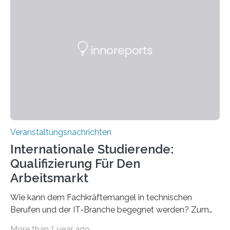
Strüngmann Instituts. Es bietet den Forschenden
direkten Zugang zu einer Vielzahl hochmoderner
Spitzentechnologien, mit der die Funktionsweise des
Gehirns besser verstanden und innovative Therapien
für neurologische und psychiatrische Erkrankungen
entwickelt werden können. Die hochmodernen Geräte
sind eingebaut, die Büros sind eingerichtet…
Veranstaltungsnachrichten
Internationale Studierende:
Qualifizierung Für Den
Arbeitsmarkt
Wie kann dem Fachkräftemangel in technischen
Berufen und der IT-Branche begegnet werden? Zum
Beispiel durch internationale Studierende, die an der
More than 1 year ago