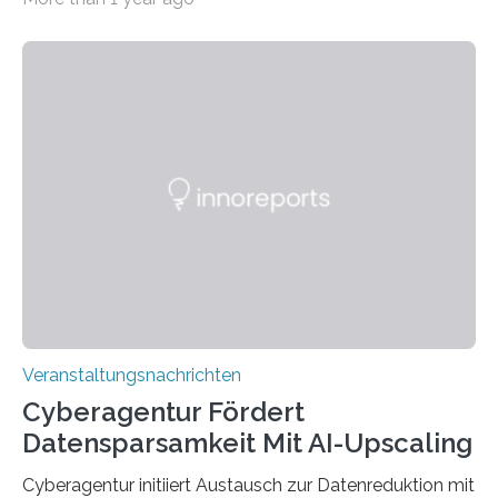
Universität des Saarlandes und der Hochschule für
Technik und Wirtschaft des Saarlandes (htw saar) in
den MINT-Fächern ausgebildet werden und im
Anschluss in den hiesigen Arbeitsmarkt integriert
werden. Damit dies künftig noch besser gelingt, fördert
der Deutsche Akademische Austauschdienst beide
saarländischen Hochschulen im Gemeinschaftsprojekt
„QUAZAR“ mit insgesamt 1,15 Millionen Euro über vier
Jahre. Die Auftaktveranstaltung für das Förderprojekt
findet am…
Veranstaltungsnachrichten
Cyberagentur Fördert
Datensparsamkeit Mit AI-Upscaling
Cyberagentur initiiert Austausch zur Datenreduktion mit