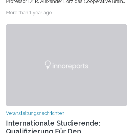
Professor Dr. R. Alexander Lorz das Cooperative Brain
Imaging Center (CoBIC) auf dem Campus Niederrad
More than 1 year ago
der Goethe-Universität Frankfurt. Das CoBIC ist eine
Kooperation der Goethe-Universität, des Max-Planck-
Instituts für empirische Ästhetik sowie des Ernst
Strüngmann Instituts. Es bietet den Forschenden
direkten Zugang zu einer Vielzahl hochmoderner
Spitzentechnologien, mit der die Funktionsweise des
Gehirns besser verstanden und innovative Therapien
für neurologische und psychiatrische Erkrankungen
entwickelt werden können. Die hochmodernen Geräte
sind eingebaut, die Büros sind eingerichtet…
Veranstaltungsnachrichten
Internationale Studierende:
Qualifizierung Für Den