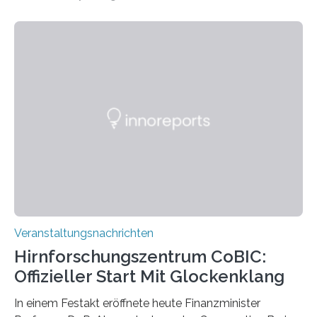
„Microverse“ mit Arbeiten der Fotografin Kathrin
Linkersdorff eröffnet. Die gezeigten Fotografien sind
Momentaufnahmen, die den Verfallsprozess von
Pflanzen festhalten. Die Künstlerin setzt in den
großformatigen Bildern die Schönheit, das Werden und
Vergehen der Natur künstlerisch wirkungsvoll in Szene.
Künstlerisch-wissenschaftliche Kollaboration im HU-
Labor für Mikrobiologie Für das Projekt „Microverse“ hat
Kathrin Linkersdorff gemeinsam mit der Mikrobiologin
Prof. Dr. Regine Hengge vom…
Veranstaltungsnachrichten
Hirnforschungszentrum CoBIC:
Offizieller Start Mit Glockenklang
In einem Festakt eröffnete heute Finanzminister