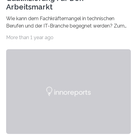
Arbeitsmarkt
Wie kann dem Fachkräftemangel in technischen
Berufen und der IT-Branche begegnet werden? Zum
Beispiel durch internationale Studierende, die an der
More than 1 year ago
Universität des Saarlandes und der Hochschule für
Technik und Wirtschaft des Saarlandes (htw saar) in
den MINT-Fächern ausgebildet werden und im
Anschluss in den hiesigen Arbeitsmarkt integriert
werden. Damit dies künftig noch besser gelingt, fördert
der Deutsche Akademische Austauschdienst beide
saarländischen Hochschulen im Gemeinschaftsprojekt
„QUAZAR“ mit insgesamt 1,15 Millionen Euro über vier
Jahre. Die Auftaktveranstaltung für das Förderprojekt
findet am…